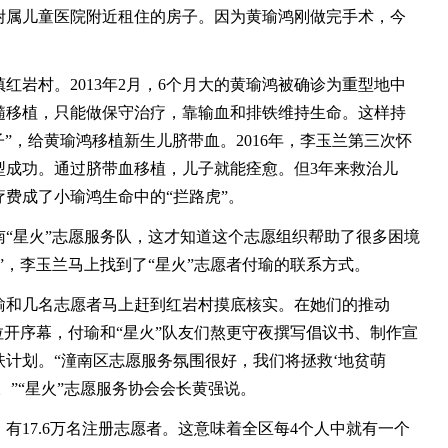
属儿童医院附近租住的房子。因为黄瑜鸿刚做完手术，今
村。2013年2月，6个月大的黄瑜鸿被确诊为重型地中
髓移植，只能做保守治疗，靠输血和排铁维持生命。这样持
”，给黄瑜鸿移植新生儿脐带血。2016年，李玉兰第三次怀
型成功。通过脐带血移植，儿子就能痊愈。但3年来救治儿
费成了小瑜鸿生命中的“拦路虎”。
星火”志愿服务队，这才知道这个志愿组织帮助了很多困境
”，李玉兰马上找到了“星火”志愿者付瑜的联系方式。
和几名志愿者马上赶到红岩村摸底核实。在她们的推动
拉开序幕，付瑜和“星火”队友们熬更守夜撰写倡议书、制作宣
计划。“潼南区志愿服务氛围很好，我们将拯救‘地贫萌
。”“星火”志愿服务协会会长黄强说。
17.6万名注册志愿者。这意味着全区每4个人中就有一个