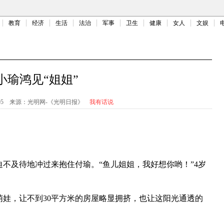
教育
经济
生活
法治
军事
卫生
健康
女人
文娱
小瑜鸿见“姐姐”
05
来源：
光明网-《光明日报》
我有话说
及待地冲过来抱住付瑜。“鱼儿姐姐，我好想你哟！”4岁
娃，让不到30平方米的房屋略显拥挤，也让这阳光通透的