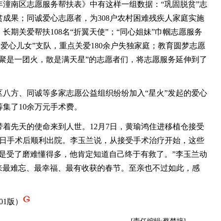
6年潼南区志愿服务帮扶表》中有这样一组数据：“巩固脱贫”志
脱贫成果；同诚爱心志愿者，为308户农村困难残疾人家庭实施
期关爱帮扶108名“折翼天使”；“同心姐妹”巾帼志愿服务
“爱心儿女”支队，重点关爱180余户失独家庭；教育圆梦志愿
聚是一团火，散是满天星”的志愿者们，将志愿服务延伸到了
方、同诚等多家志愿公益组织纷纷加入“星火”发起的爱心
集了10余万元手术费。
妹带着先天的使命来到人世。12月7日，黄瑜鸿住进移植仓接受
月13日手术后顺利出院。李玉兰说，从接受手术治疗开始，这些
是受了磨难懂得多，他肯定知道自己终于有救了。”李玉兰动
来最难忘、最幸福、最有收获的春节。至亲也不过如此，感
01版）