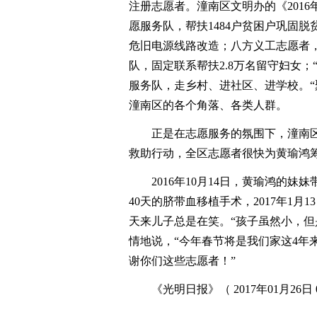
注册志愿者。潼南区文明办的《201
愿服务队，帮扶1484户贫困户巩固
危旧电源线路改造；八方义工志愿者，长
队，固定联系帮扶2.8万名留守妇女；
服务队，走乡村、进社区、进学校。“
潼南区的各个角落、各类人群。
正是在志愿服务的氛围下，潼南区八
救助行动，全区志愿者很快为黄瑜鸿筹
2016年10月14日，黄瑜鸿的妹
40天的脐带血移植手术，2017年1
天来儿子总是在笑。“孩子虽然小，但
情地说，“今年春节将是我们家这4年
谢你们这些志愿者！”
《光明日报》（ 2017年01月26日 