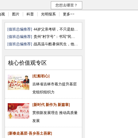
您想去哪里？
电视
图片
科普
光明报系
更多>>
[值班总编推荐]
44岁父亲考研，不只是励志故事
[值班总编推荐]
贵州“村字号”：书写“民乐”与 ...
[值班总编推荐]
战高温斗酷暑保民生，他们奋力前行
核心价值观专区
[红船初心]
吉林省吉林市着力提升基层
党组织组织力
[新时代 新作为 新篇章]
贯彻新发展理念 推动高质量
发展
[新春走基层·吾乡吾土吾家]