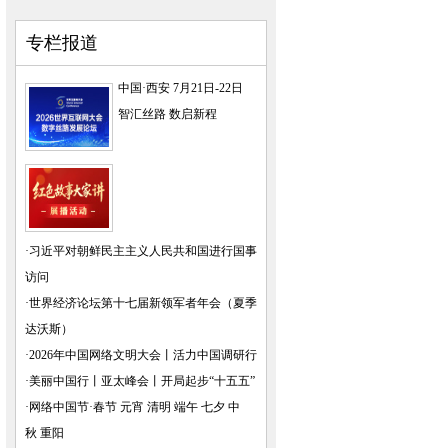
专栏报道
中国·西安 7月21日-22日
智汇丝路 数启新程
·
习近平对朝鲜民主主义人民共和国进行国事
访问
·
世界经济论坛第十七届新领军者年会（夏季
达沃斯）
·
2026年中国网络文明大会
丨
活力中国调研行
·
美丽中国行
丨
亚太峰会
丨
开局起步“十五五”
·
网络中国节·春节
元宵
清明
端午
七夕
中
秋
重阳