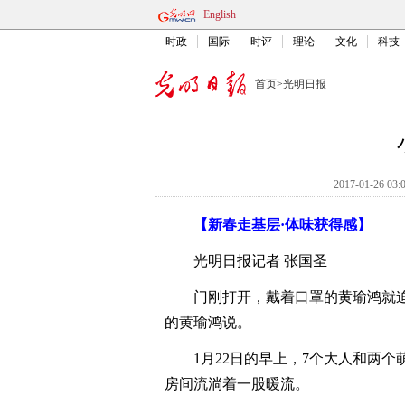
English
时政
国际
时评
理论
文化
科技
首页
>
光明日报
2017-01-26 03:
【新春走基层·体味获得感】
光明日报记者 张国圣
门刚打开，戴着口罩的黄瑜鸿就迫不
的黄瑜鸿说。
1月22日的早上，7个大人和两个萌
房间流淌着一股暖流。