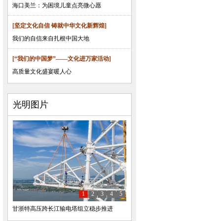
海口美兰：为困境儿童点亮微心愿
[坚定文化自信 铸就中华文化新辉煌]
我们的自信来自扎根中国大地
[“我们的中国梦”——文化进万家活动]
高质量文化盛宴暖人心
光明图片
1
2
3
4
5
甘浙特高压跨长江输电塔组立稳步推进