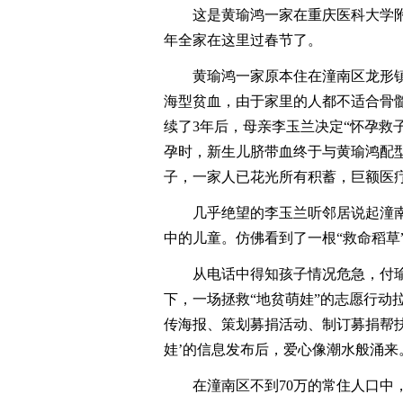
这是黄瑜鸿一家在重庆医科大学附
年全家在这里过春节了。
黄瑜鸿一家原本住在潼南区龙形镇红岩
海型贫血，由于家里的人都不适合骨
续了3年后，母亲李玉兰决定“怀孕救子
孕时，新生儿脐带血终于与黄瑜鸿配
子，一家人已花光所有积蓄，巨额医疗
几乎绝望的李玉兰听邻居说起潼南“
中的儿童。仿佛看到了一根“救命稻草
从电话中得知孩子情况危急，付瑜
下，一场拯救“地贫萌娃”的志愿行动
传海报、策划募捐活动、制订募捐帮扶
娃’的信息发布后，爱心像潮水般涌来
在潼南区不到70万的常住人口中，有