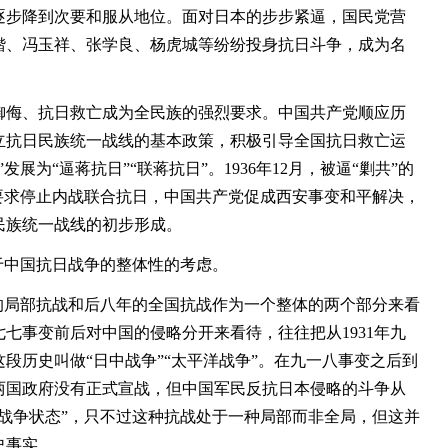
逐步降到次要和服从地位。面对日本的步步紧逼，国民党营
锴、冯玉祥、张学良、杨虎城等纷纷投身抗日斗争，成为名
侮、抗日救亡成为全民族的强烈要求。中国共产党顺应历
立抗日民族统一战线的基本政策，积极引导全国抗日救亡运
展为“逼蒋抗日”“联蒋抗日”。1936年12月，被逼“剿共”的
要求停止内战联合抗日，中国共产党促成西安事变和平解决，
民族统一战线的初步形成。
中国抗日战争的整体性的考虑。
局部抗战和后八年的全国抗战作为一个整体的两个部分来看
七事变前后对中国的侵略分开来看待，往往把从1931年九
这段历史叫做“日中战争”“太平洋战争”。在九一八事变之后到
两国政府没有正式宣战，但中国军民反抗日本侵略的斗争从
战争状态”，只不过这种抗战处于一种局部而非全局，但这并
史事实。