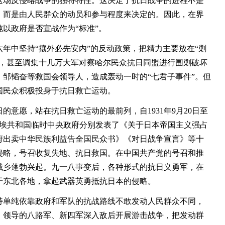
这场反侵略战争的独特特性。这决定了抗日战争的进程不是
，而是由人民群众的动员和参与程度来决定的。因此，在界
以政府是否宣战作为“标准”。
中坚持“攘外必先安内”的反动政策，把精力主要放在“剿
情，甚至调集十几万大军对察哈尔民众抗日同盟进行围剿破坏
邹韬奋等救国会领导人，造成轰动一时的“七君子事件”。但
国民众积极投身于抗日救亡运动。
愿，站在抗日救亡运动的最前列，自1931年9月20日至
华苏维埃共和国临时中央政府分别发表了《关于日本帝国主义强占
府出卖中华民族利益告全国民众书》《对日战争宣言》等十
侵略，号召收复失地、抗日救国。在中国共产党的号召和推
城乡蓬勃兴起。九一八事变后，各种形式的抗日义勇军，在
于东北各地，拿起武器英勇抵抗日本的侵略。
单纯依靠政府和军队的抗战路线不敢发动人民群众不同，
，领导的八路军、新四军深入敌后开展游击战争，把发动群