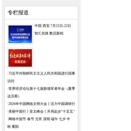
专栏报道
中国·西安 7月21日-22日
智汇丝路 数启新程
·
习近平对朝鲜民主主义人民共和国进行国事
访问
·
世界经济论坛第十七届新领军者年会（夏季
达沃斯）
·
2026年中国网络文明大会
丨
活力中国调研行
·
美丽中国行
丨
亚太峰会
丨
开局起步“十五五”
·
网络中国节·春节
元宵
清明
端午
七夕
中
秋
重阳