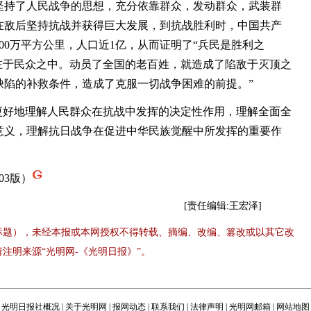
坚持了人民战争的思想，充分依靠群众，发动群众，武装群
在敌后坚持抗战并获得巨大发展，到抗战胜利时，中国共产
00万平方公里，人口近1亿，从而证明了“兵民是胜利之
在于民众之中。动员了全国的老百姓，就造成了陷敌于灭顶之
缺陷的补救条件，造成了克服一切战争困难的前提。”
好地理解人民群众在抗战中发挥的决定性作用，理解全面全
意义，理解抗日战争在促进中华民族觉醒中所发挥的重要作
03版）
[责任编辑:王宏泽]
标题），未经本报或本网授权不得转载、摘编、改编、篡改或以其它改
注明来源“光明网-《光明日报》”。
光明日报社概况
|
关于光明网
|
报网动态
|
联系我们
|
法律声明
|
光明网邮箱
|
网站地图