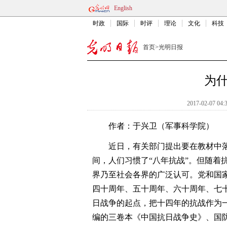
English
时政
国际
时评
理论
文化
科技
首页
>
光明日报
为什
2017-02-07 04:
作者：于兴卫（军事科学院）
近日，有关部门提出要在教材中落实
间，人们习惯了“八年抗战”。但随着
界乃至社会各界的广泛认可。党和国
四十周年、五十周年、六十周年、七
日战争的起点，把十四年的抗战作为
编的三卷本《中国抗日战争史》、国