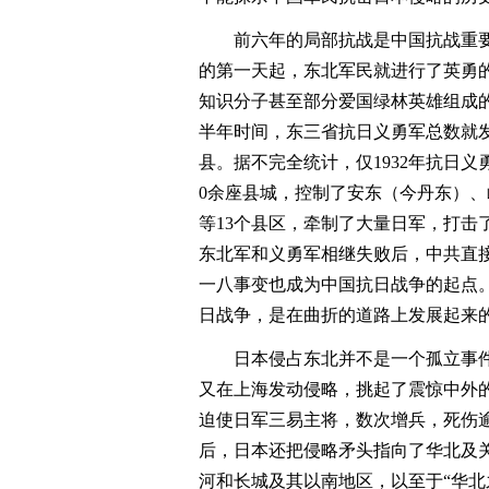
前六年的局部抗战是中国抗战重要
的第一天起，东北军民就进行了英勇
知识分子甚至部分爱国绿林英雄组成
半年时间，东三省抗日义勇军总数就发
县。据不完全统计，仅1932年抗日
0余座县城，控制了安东（今丹东）
等13个县区，牵制了大量日军，打击
东北军和义勇军相继失败后，中共直
一八事变也成为中国抗日战争的起点
日战争，是在曲折的道路上发展起来
日本侵占东北并不是一个孤立事件，
又在上海发动侵略，挑起了震惊中外的
迫使日军三易主将，数次增兵，死伤
后，日本还把侵略矛头指向了华北及关
河和长城及其以南地区，以至于“华北