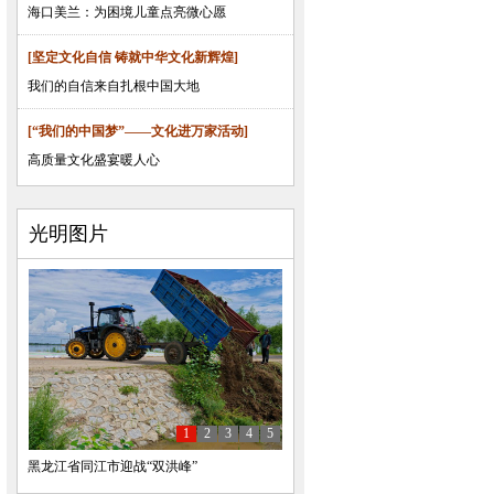
海口美兰：为困境儿童点亮微心愿
[坚定文化自信 铸就中华文化新辉煌]
我们的自信来自扎根中国大地
[“我们的中国梦”——文化进万家活动]
高质量文化盛宴暖人心
光明图片
1
2
3
4
5
黑龙江省同江市迎战“双洪峰”