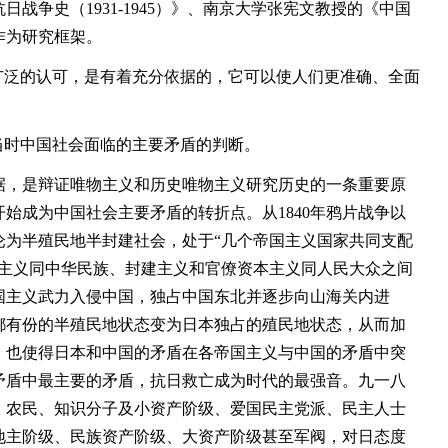
战争史（1931-1945）》、南京大学张宪文教授的《中国
作为研究框架。
泛的认可，是有着充分依据的，它可以使人们更准确、全面
时中国社会面临的主要矛盾的判断。
，是辩证唯物主义和历史唯物主义研究历史的一条重要原
始成为中国社会主要矛盾的转折点。从1840年鸦片战争以
沦为半殖民地半封建社会，处于“几个帝国主义国家共同支配
国主义同中华民族、封建主义和官僚资本主义同人民大众之间
国主义武力入侵中国，独占中国东北并逐步向山海关内进
都有份的半殖民地状态变为日本独占的殖民地状态，从而加
，也使得日本和中国的矛盾在各帝国主义与中国的矛盾中突
矛盾中最主要的矛盾，抗日救亡成为时代的最强音。九一八
、农民、知识分子及小资产阶级、爱国民主党派、民主人士
地主阶级、民族资产阶级、大资产阶级甚至军阀，对日态度