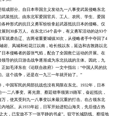
组成部分。自日本帝国主义发动九一八事变武装侵略东北
的武装抵抗。由东北军爱国官兵、工人、农民、学生、爱国
的各种形式的抗日义勇军纷纷拿起武器抵抗日本的侵略。仅
展到30多万人。在东北154个县中，有义勇军活动的达93个
义勇军就袭击辽、吉两省重要城镇30次，从侵略者手中夺回了4
、岫岩、凤城和松花江以南，哈长线以东，延边和吉敦路以北
了日本侵略者的嚣张气焰，配合了全国救亡运动的开展。在
接领导的抗日游击战争逐渐成为东北抗战的主体。因此，九
。正如毛泽东在《论联合政府》一文中指出：“中国人民的抗
的。这个战争，还是在一九三一年就开始了。”
中国军民的局部抗战也没有局限在东北。1932年，日本
一·二八事变。蒋光鼐、蔡廷锴率领第19路军，奋起抵抗，
逾万，使其受到九一八事变以来最沉重的打击。在占领东北
内地区。从1933年起，日军开始进犯山海关，先后侵占热
之大，已安放不下一张平静的书桌”。驻守长城防线、察绥地