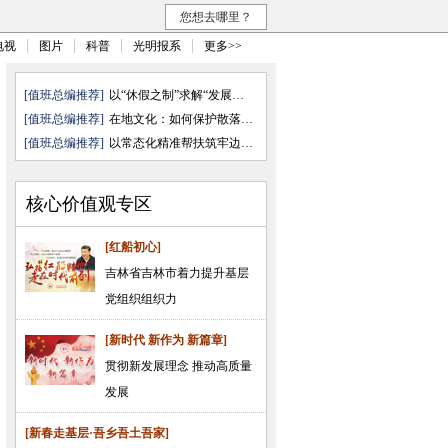
您想去哪里？
电视
图片
科普
光明报系
更多>>
[值班总编推荐]
以“休假之制”求解“发展之需”
[值班总编推荐]
在地文化：如何保护散落的文化“ ...
[值班总编推荐]
以常态化精准帮扶筑牢边疆民族地 ...
核心价值观专区
[红船初心]
吉林省吉林市着力提升基层
党组织组织力
[新时代 新作为 新篇章]
贯彻新发展理念 推动高质量
发展
[新春走基层·吾乡吾土吾家]