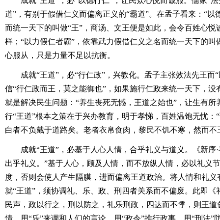
成就“王道”，必“以德行仁”，让民众心悦而诚服。儒家“法先
道”，有别于假借仁义而偏离正义的“霸道”。在孟子看来：“以
而统一天下的叫做“王”，商汤、文王便是如此，会令百姓心悦
样；“以力假仁者霸”，依靠武力假借仁义之名而统一天下的叫
心服从，只是力量不足以抗衡。
成就“王道”，必“行仁政”，兴教化。孟子主张效法先王而“
信“行仁政而王，莫之能御也”，如果施行仁政来统一天下，没
就是解决民生问题：“养生丧死无憾，王道之始也”，让生有所
行“王道”根本之策在于兴办教育，明于孝悌，百姓温饱无忧：
白者不负戴于道路矣。老者衣帛食肉，黎民不饥不寒，然而不
成就“王道”，必基于人心人情，合乎礼义与道义。《新序·
出乎礼义。”基于人心，顾及人情，而不放纵人情，必以礼义
度，否则会使人产生隔膜，进而偏离王道政治。将人情和礼义
就“王道”，须协调礼、乐、政、刑四者关系而不偏废。此即《
民声，政以行之，刑以防之，礼乐刑政，四达而不悸，则王道备
情，用“乐”来调和人们的言论，用“政令”推行政事，用“刑法