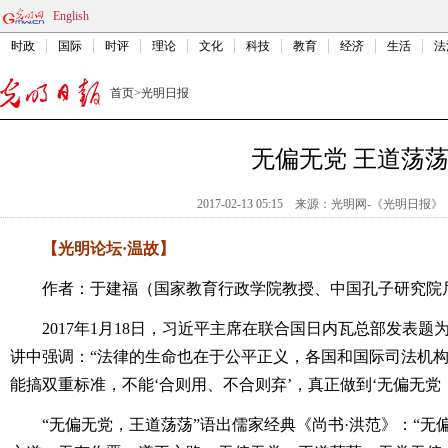
English
时政
国际
时评
理论
文化
科技
教育
经济
生活
法
首页
>
光明日报
无偏无党 王道荡
2017-02-13 05:15
来源：
光明网-《光明日报》
【光明论坛·温故】
作者：于建福（国家教育行政学院教授、中国孔子研究院
2017年1月18日，习近平主席在联合国日内瓦总部发表
讲中强调：“法律的生命也在于公平正义，各国和国际司法机
能搞双重标准，不能‘合则用、不合则弃’，真正做到‘无偏无党，
“无偏无党，王道荡荡”语出儒家经典《尚书·洪范》：“无