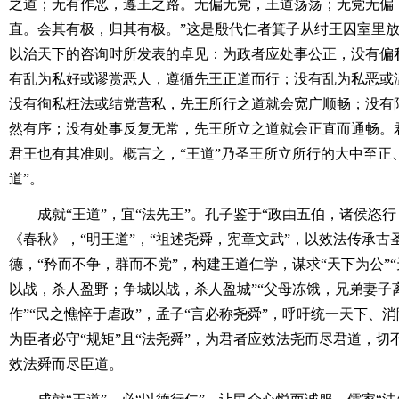
之道；无有作恶，遵王之路。无偏无党，王道荡荡；无党无偏
直。会其有极，归其有极。”这是殷代仁者箕子从纣王囚室里
以治天下的咨询时所发表的卓见：为政者应处事公正，没有偏
有乱为私好或谬赏恶人，遵循先王正道而行；没有乱为私恶或
没有徇私枉法或结党营私，先王所行之道就会宽广顺畅；没有
然有序；没有处事反复无常，先王所立之道就会正直而通畅。
君王也有其准则。概言之，“王道”乃圣王所立所行的大中至正、
道”。
成就“王道”，宜“法先王”。孔子鉴于“政由五伯，诸侯恣行
《春秋》，“明王道”，“祖述尧舜，宪章文武”，以效法传承古
德，“矜而不争，群而不党”，构建王道仁学，谋求“天下为公”
以战，杀人盈野；争城以战，杀人盈城”“父母冻饿，兄弟妻子
作”“民之憔悴于虐政”，孟子“言必称尧舜”，呼吁统一天下、
为臣者必守“规矩”且“法尧舜”，为君者应效法尧而尽君道，
效法舜而尽臣道。