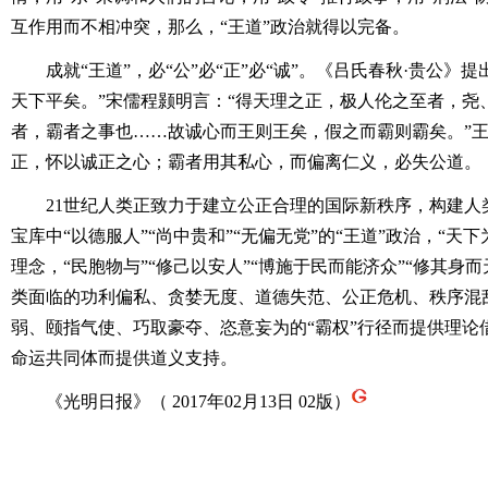
互作用而不相冲突，那么，“王道”政治就得以完备。
成就“王道”，必“公”必“正”必“诚”。《吕氏春秋·贵公》
天下平矣。”宋儒程颢明言：“得天理之正，极人伦之至者，尧
者，霸者之事也……故诚心而王则王矣，假之而霸则霸矣。”王
正，怀以诚正之心；霸者用其私心，而偏离仁义，必失公道。
21世纪人类正致力于建立公正合理的国际新秩序，构建人
宝库中“以德服人”“尚中贵和”“无偏无党”的“王道”政治，“天下
理念，“民胞物与”“修己以安人”“博施于民而能济众”“修其身
类面临的功利偏私、贪婪无度、道德失范、公正危机、秩序混
弱、颐指气使、巧取豪夺、恣意妄为的“霸权”行径而提供理论
命运共同体而提供道义支持。
《光明日报》（ 2017年02月13日 02版）