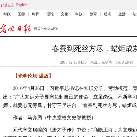
English
时政
国际
时评
理论
文化
科技
教育
经济
生活
法
首页
>
光明日报
春蚕到死丝方尽，蜡炬成
2017-02-16 04:15
来源：
光明网-《光明日报》
【光明论坛·温故】
2016年4月26日，习近平总书记在知识分子、劳动模范、
出：“广大知识分子要肩负起自己的使命，立足岗位、不断学
师，就要心无旁骛，甘守三尺讲台，‘春蚕到死丝方尽，蜡炬成
作者：马奔腾（中央党校文史部教授）
元代辛文房编的《唐才子传》中说：“商隐工诗，为文瑰迈