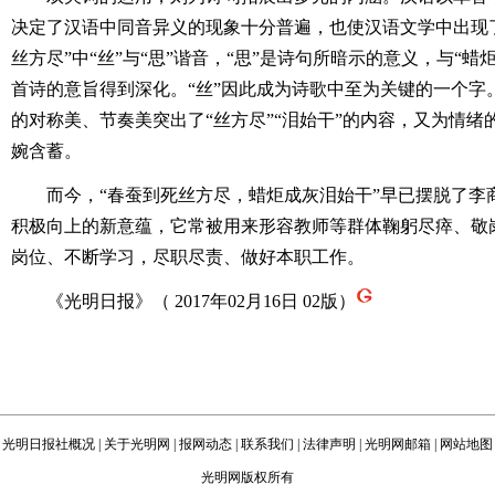
决定了汉语中同音异义的现象十分普遍，也使汉语文学中出现
丝方尽”中“丝”与“思”谐音，“思”是诗句所暗示的意义，与“蜡
首诗的意旨得到深化。“丝”因此成为诗歌中至为关键的一个字
的对称美、节奏美突出了“丝方尽”“泪始干”的内容，又为情
婉含蓄。
而今，“春蚕到死丝方尽，蜡炬成灰泪始干”早已摆脱了李
积极向上的新意蕴，它常被用来形容教师等群体鞠躬尽瘁、敬
岗位、不断学习，尽职尽责、做好本职工作。
《光明日报》（ 2017年02月16日 02版）
光明日报社概况
|
关于光明网
|
报网动态
|
联系我们
|
法律声明
|
光明网邮箱
|
网站地图
光明网版权所有