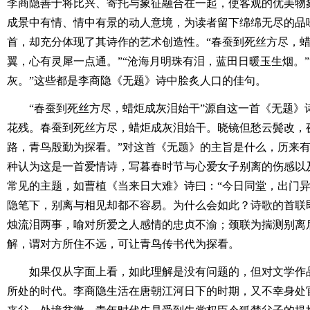
李商隐善于将比兴、寄托与象征融合在一起，使客观的优美物
成景中有情、情中有景的动人意境，为读者留下绵绵无尽的品味
首，却充分体现了其诗作的艺术创造性。“春蚕到死丝方尽，蜡
翼，心有灵犀一点通。”“沧海月明珠有泪，蓝田日暖玉生烟。
灰。”这些都是李商隐《无题》诗中脍炙人口的佳句。
“春蚕到死丝方尽，蜡炬成灰泪始干”源自这一首《无题》诗
花残。春蚕到死丝方尽，蜡炬成灰泪始干。晓镜但愁云鬓改，
路，青鸟殷勤为探看。”对这首《无题》的主旨是什么，历来
种认为这是一首爱情诗，写暮春时节与心爱女子别离的伤感以
常见的主题，如曹植《当来日大难》诗曰：“今日同堂，出门异
隐笔下，别离与相见却都不容易。为什么会如此？诗歌的首联
烛流泪两事，喻对所爱之人感情的忠贞不渝；颈联为揣测别离
解，谓对方所住不远，可让青鸟传书代为探看。
如果仅从字面上看，如此理解是没有问题的，但对文学作品
所处的时代。李商隐生活在唐朝江河日下的时期，又不幸身处