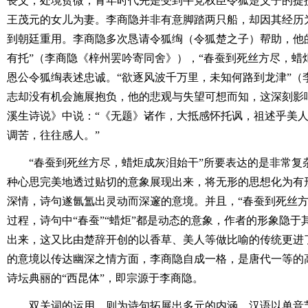
丧父，处境贫微，青年时代先是受到牛党权臣令狐楚父子的提
王茂元的女儿为妻。李商隐并非有意脚踏两只船，却因其经历
到朝廷重用。李商隐多次恳请令狐绹（令狐楚之子）帮助，他
有托”（李商隐《梓州罢吟寄同舍》），“春蚕到死丝方尽，蜡
恩公令狐绹表述忠诚。“欲逐风波千万里，未知何路到龙津”（
志却没有机会施展抱负，他的悲观与失望可想而知，这深刻影
溪生诗说》中说：“《无题》诸作，大抵感怀托讽，祖述乎美
调苦，往往感人。”
“春蚕到死丝方尽，蜡炬成灰泪始干”所要表达的是非常复
种心思完美地透过贴切的意象展现出来，将无形的思想化为有
深情，诗句遂氤氲出灵动而深邃的意境。并且，“春蚕到死丝方
过程，诗句中“春蚕”“蜡炬”都是动态的意象，作者的形象隐
出来，这又比由楚辞开创的以香草、美人等做比喻的传统更进
的意境以传达幽深之情方面，李商隐自成一格，是唐代一等的
诗坛典丽的“西昆体”，即宗源于李商隐。
双关词的运用，则为诗句拓展出多元的内涵。汉语以单音节