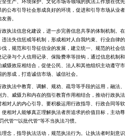
安全生产、环境保护、文化市场等领域的执法工作放在优先
果的公布引导社会形成良好的环境，促进和引导市场从业者
信友善。
政执法信息化建设，进一步完善信息共享的体制机制。在
、违法失信惩戒等机制，形成相对人自我约束、行业自律的
步伐，规范和引导征信业的发展，建立统一、规范的社会信
息记录与个人信用记录、保险费率等挂钩，通过信息机制和
的威慑效应相结合，促使公民、法人和其他组织主动遵守市
围的形成，打造诚信市场、诚信社会。
政执法中教育、调解、规劝、疏导等手段的运用，融法、
制力、威慑力和内在的指引教育作用相结合，推动行政执法
对相对人的内心引导。要积极运用行政指导、行政合同等软
，使相对人能够真正理解执法者所追求的价值目标，主动尊
罚代管”“以批代管”等不当执法习惯。
理念，指导执法活动，规范执法行为。让执法者时刻意识