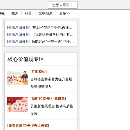
您想去哪里？
电视
图片
科普
光明报系
更多>>
[值班总编推荐]
"电影+"带动产业链,再证无可取代
[值班总编推荐]
【我是这样做学问的】甘坐冷板凳 ...
[值班总编推荐]
领航共建“一带一路” 携手擘画金...
核心价值观专区
[红船初心]
吉林省吉林市着力提升基层
党组织组织力
[新时代 新作为 新篇章]
贯彻新发展理念 推动高质量
发展
[新春走基层·吾乡吾土吾家]