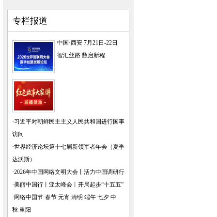
专栏报道
中国·西安 7月21日-22日
智汇丝路 数启新程
·
习近平对朝鲜民主主义人民共和国进行国事
访问
·
世界经济论坛第十七届新领军者年会（夏季
达沃斯）
·
2026年中国网络文明大会
丨
活力中国调研行
·
美丽中国行
丨
亚太峰会
丨
开局起步“十五五”
·
网络中国节·春节
元宵
清明
端午
七夕
中
秋
重阳