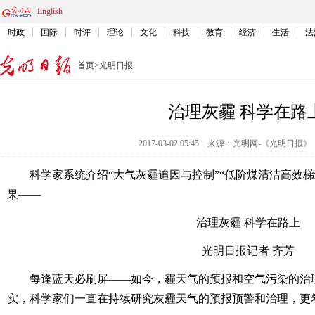
English
时政
国际
时评
理论
文化
科技
教育
经济
生活
法
首页
>
光明日报
治理灰霾 科学在路
2017-03-02 05:45
来源：
光明网-《光明日报》
科学家系统介绍“大气灰霾追因与控制”“低阶煤清洁高效梯
果——
治理灰霾 科学在路上
光明日报记者 齐芳
每逢蓝天必刷屏——如今，霾天气的预报和空气污染的治理
实，科学家们一直在持续研究灰霾天气的预报预警和治理，更