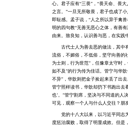
心。君子应有“三畏”，“畏天命、畏
之言。”一旦无所敬畏，君子也成了小
即耻感。孟子说，“人之所以异于禽兽
明的四句教“无善无恶心之体，有善有
由来。致良知，认识善与恶，在实践
古代士人为善去恶的做法，其中有
流俗，不媚俗，不低俗，坚守向善的社
为士则，行为世范”，任豫章太守时，
如不及”的行为传为佳话。管宁与华歆
不异”，华歆则把金子捡起来丢了出
管宁照样读书，华歆却扔下书跑出去看
也’。”管宁割席，坚决与不同道的人
可见，观察一个人与什么人交往？朋
党的十八大以来，以习近平同志为
度惩治腐败，取得了明显成效。但是