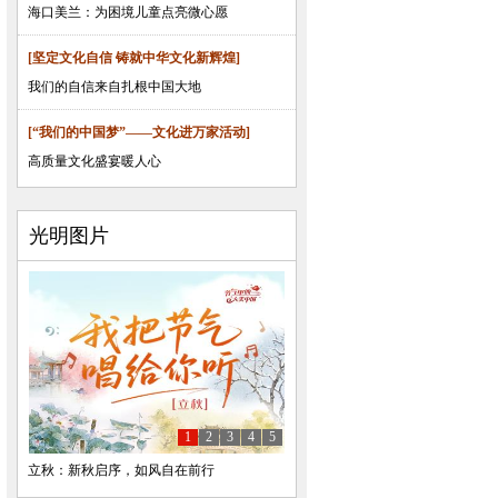
海口美兰：为困境儿童点亮微心愿
[坚定文化自信 铸就中华文化新辉煌]
我们的自信来自扎根中国大地
[“我们的中国梦”——文化进万家活动]
高质量文化盛宴暖人心
光明图片
1
2
3
4
5
立秋：新秋启序，如风自在前行