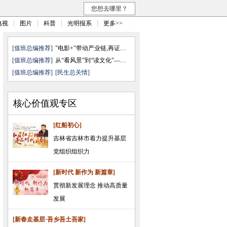
您想去哪里？
电视
图片
科普
光明报系
更多>>
[值班总编推荐]
"电影+"带动产业链,再证无可取代
[值班总编推荐]
从“看风景”到“读文化”——透 ...
[值班总编推荐]
[民生总关情]
核心价值观专区
[红船初心]
吉林省吉林市着力提升基层
党组织组织力
[新时代 新作为 新篇章]
贯彻新发展理念 推动高质量
发展
[新春走基层·吾乡吾土吾家]