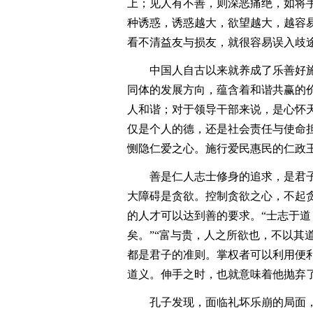
上；见人有不善，则深恶痛绝，如将
种诱惑，诱惑越大，欲望越大，越容
看不清益友与损友，就很容易误入歧
中国人自古以来就养成了乐善好施
同体的发展方向，蕴含着和谐共赢的
人和谐；对于领导干部来说，是心怀
仅是个人的德，还是社会责任与使命
恻隐仁爱之心。施行爱民惠民的仁政
善是仁人志士修身的追求，是君子
大障碍是贪欲。控制贪欲之心，不起
的人才可以达到善的要求。“士志于道
矣。”“富与贵，人之所欲也，不以其
都是君子的准则。掌权者可以利用便利
道义。伸手之时，也就意味着他抛弃
孔子发现，面临礼坏乐崩的局面，