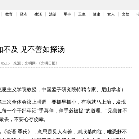
教育
经济
生活
法治
军事
卫生
健康
女人
文娱
如不及 见不善如探汤
 05:15
来源：
光明网-《光明日报》
思主义学院教授，中国孟子研究院特聘专家、尼山学者）
三次全体会议上强调，要抓早抓小，有病就马上治，发现
每一个干部牢记“手莫伸，伸手必被捉”的道理。“见善如不
存敬畏，不要心存侥幸。
《论语·季氏》，意思是见人有善，则欣慕向往，唯恐赶不