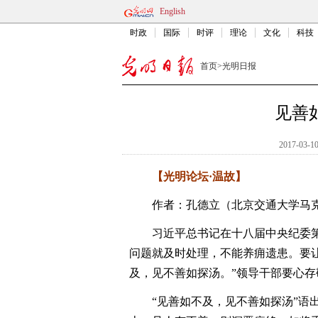
English
时政
国际
时评
理论
文化
科技
首页
>
光明日报
见善
2017-03-10
【光明论坛·温故】
作者：孔德立（北京交通大学马克
习近平总书记在十八届中央纪委第
问题就及时处理，不能养痈遗患。要让
及，见不善如探汤。”领导干部要心
“见善如不及，见不善如探汤”语出