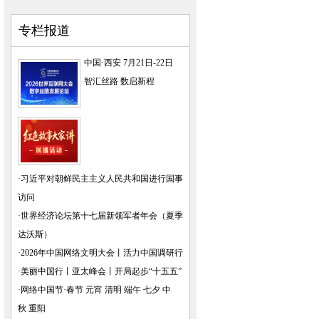
专栏报道
中国·西安 7月21日-22日
智汇丝路 数启新程
·
习近平对朝鲜民主主义人民共和国进行国事
访问
·
世界经济论坛第十七届新领军者年会（夏季
达沃斯）
·
2026年中国网络文明大会
丨
活力中国调研行
·
美丽中国行
丨
亚太峰会
丨
开局起步“十五五”
·
网络中国节·春节
元宵
清明
端午
七夕
中
秋
重阳