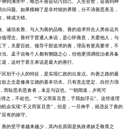
手伸到沸水中，唯恐不善会玷污自己。人生在世，会遇到种
易出问题。如果模糊了是非对错的界限，分不清善恶美丑，
途，铸成大错。
、诚信友善、与人为善的品格。善的追求符合人类命运共
价值理念。善对于普通人来说，是心怀善意，关爱他人，与
天下，关爱百姓。领导干部追求的善，理应有更高要求，不
担当。孟子说每个人都有恻隐之心，但他更强调统治者具备
王道，这对于君主来说是最大的善行。
区别于小人的特征，是实现仁政的出发点。向善之路的最
贪欲之念是修身立德的基本功夫。只有意志坚定、自控力强
，而耻恶衣恶食者，未足与议也。”“朝闻道，夕死可
道得之，不处也。”“不义而富且贵，于我如浮云”。这些道理
机会实现“不义而富且贵”，但是，一旦伸手，就违反了善的
了应有的操守。
善的坚守者越来越少，其内在原因是执政者缺乏敬畏之