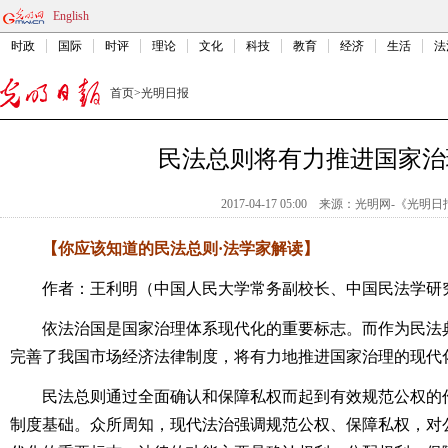
English
时政
国际
时评
理论
文化
科技
教育
经济
生活
法
首页
>
光明日报
民法总则将有力推进国家治
2017-04-17 05:00
来源：
光明网-《光明日
【你应该知道的民法总则·法学家解读】
作者：王利明（中国人民大学常务副校长、中国民法学研
依法治国是国家治理体系现代化的重要标志。而作为民法典
完善了我国市场经济法律制度，将有力地推进国家治理的现代
民法总则通过全面确认和保障私权而起到有效规范公权的作
制度基础。众所周知，现代法治强调规范公权、保障私权，对