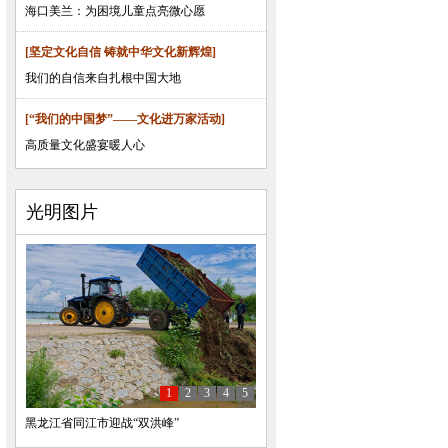
海口美兰：为困境儿童点亮微心愿
[坚定文化自信 铸就中华文化新辉煌]
我们的自信来自扎根中国大地
[“我们的中国梦”——文化进万家活动]
高质量文化盛宴暖人心
光明图片
1
2
3
4
5
黑龙江省同江市迎战“双洪峰”