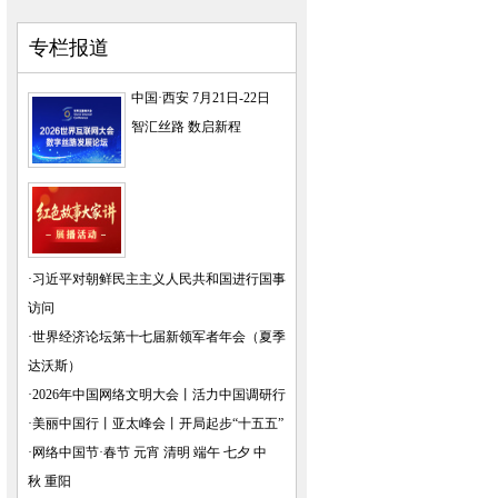
专栏报道
中国·西安 7月21日-22日
智汇丝路 数启新程
·
习近平对朝鲜民主主义人民共和国进行国事
访问
·
世界经济论坛第十七届新领军者年会（夏季
达沃斯）
·
2026年中国网络文明大会
丨
活力中国调研行
·
美丽中国行
丨
亚太峰会
丨
开局起步“十五五”
·
网络中国节·春节
元宵
清明
端午
七夕
中
秋
重阳