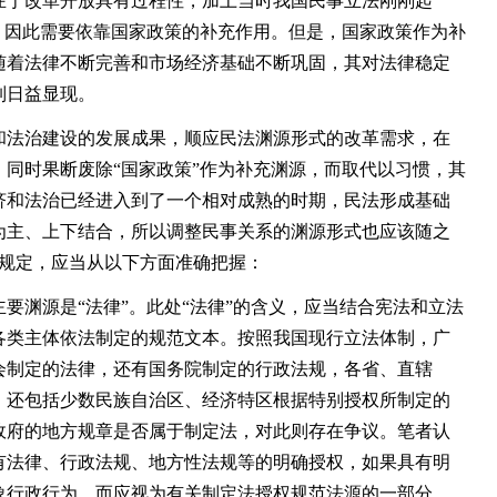
于改革开放具有过程性，加上当时我国民事立法刚刚起
，因此需要依靠国家政策的补充作用。但是，国家政策作为补
随着法律不断完善和市场经济基础不断巩固，其对法律稳定
制日益显现。
法治建设的发展成果，顺应民法渊源形式的改革需求，在
同时果断废除“国家政策”作为补充渊源，而取代以习惯，其
济和法治已经进入到了一个相对成熟的时期，民法形成基础
为主、上下结合，所以调整民事关系的渊源形式也应该随之
的规定，应当从以下方面准确把握：
渊源是“法律”。此处“法律”的含义，应当结合宪法和立法
各类主体依法制定的规范文本。按照我国现行立法体制，广
会制定的法律，还有国务院制定的行政法规，各省、直辖
，还包括少数民族自治区、经济特区根据特别授权所制定的
政府的地方规章是否属于制定法，对此则存在争议。笔者认
有法律、行政法规、地方性法规等的明确授权，如果具有明
象行政行为，而应视为有关制定法授权规范法源的一部分。