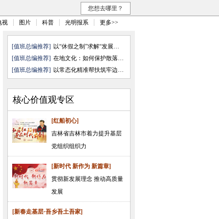
您想去哪里？
电视
图片
科普
光明报系
更多>>
[值班总编推荐]
以“休假之制”求解“发展之需”
[值班总编推荐]
在地文化：如何保护散落的文化“ ...
[值班总编推荐]
以常态化精准帮扶筑牢边疆民族地 ...
核心价值观专区
[红船初心]
吉林省吉林市着力提升基层
党组织组织力
[新时代 新作为 新篇章]
贯彻新发展理念 推动高质量
发展
[新春走基层·吾乡吾土吾家]