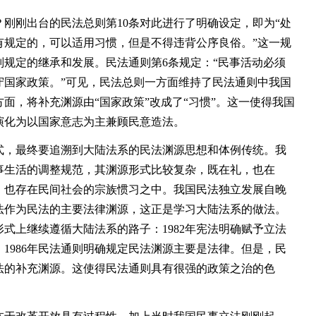
刚出台的民法总则第10条对此进行了明确设定，即为“处
有规定的，可以适用习惯，但是不得违背公序良俗。”这一规
规定的继承和发展。民法通则第6条规定：“民事活动必须
守国家政策。”可见，民法总则一方面维持了民法通则中我国
面，将补充渊源由“国家政策”改成了“习惯”。这一使得我国
演化为以国家意志为主兼顾民意造法。
，最终要追溯到大陆法系的民法渊源思想和体例传统。我
事生活的调整规范，其渊源形式比较复杂，既在礼，也在
，也存在民间社会的宗族惯习之中。我国民法独立发展自晚
法作为民法的主要法律渊源，这正是学习大陆法系的做法。
式上继续遵循大陆法系的路子：1982年宪法明确赋予立法
1986年民法通则明确规定民法渊源主要是法律。但是，民
法的补充渊源。这使得民法通则具有很强的政策之治的色