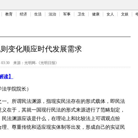
教育
经济
生活
法治
军事
卫生
健康
女人
文娱
规则变化顺应时代发展需求
 03:30
来源：
光明网-《光明日报》
解读】
法学院院长）
一。所谓民法渊源，指现实民法存在的形式载体，即民法
意义在于，其就一国现行民法的形式来源进行了范畴划定，
。民法渊源应该是什么，在理论上和比较法上可谓观点纷
合理、尊重传统和适应现实体制等出发，形成自己的实证民