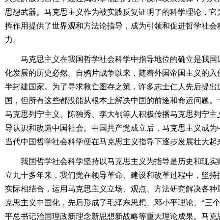
思想武器。马克思主义作为被实践反复证明了的科学理论，它
挥作用提供了世界观和方法论指导，成为引领和促进哲学社会
力。
马克思主义在我国哲学社会科学中指导地位的确立是我国近
化发展的历史必然。自鸦片战争以来，随着外国帝国主义的入
半封建国家。为了寻求救亡图存之策，许多志士仁人先后提出过
国，但所有这些都没能从根本上解决中国的前途和命运问题。
马克思列宁主义。陈独秀、李大钊等人积极传播马克思列宁主
导认识和改造中国社会。中国共产党成立后，马克思主义成为
当代中国哲学社会科学便在马克思主义指导下逐步发展壮大起
我国哲学社会科学坚持以马克思主义为指导是历史和现实赋
立九十多年来，我们党在领导革命、建设和改革过程中，坚持
实际相结合，运用马克思主义立场、观点、方法研究解决各种
克思主义中国化，先后形成了毛泽东思想、邓小平理论、“三个
平总书记治国理政新理念新思想新战略等重大理论成果。马克