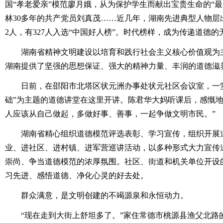
国“孝老爱亲”模范廖月娥，从为保护学生而献出宝贵生命的“
林30多年的共产党员刘真茂……近几年，湖南先进典型人物层
2人，有327人入选“中国好人榜”。时代榜样，成为传递道德的
湖南省精神文明建设以培育和践行社会主义核心价值观为主
湖南提供了坚强的思想保证、强大的精神力量、丰润的道德滋
日前，在邵阳市北塔区状元洲办事处状元社区会议室，一堂
础”为主题的道德讲堂在这里开讲。陈君华大妈听课后，感慨地
人应该从自己做起，多做好事、善事，一起争做文明市民。”
湖南省精心组织道德模范评选表彰、学习宣传，组织开展道
业、进社区、进村镇、进军营巡讲活动，以多种形式大力宣传
崇尚、争当道德模范的浓厚氛围。社区、街道和机关单位开设的
习先进、感悟道德、净化心灵的好去处。
群众满意，是文明创建的不竭源泉和永恒动力。
“现在走到大街上舒坦多了。”家住常德市桃源县渔父北路