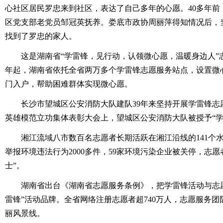
心社区居民罗忠来到社区，表达了自己多年的心愿。40多年前
区党支部老党员邹冠英抚养。娄底市政协周丽萍得知情况后，
找到了罗忠的家人。
这是湖南省“学雷锋，见行动，认领微心愿，温暖身边人”志愿
年起，湖南省依托全省两万多个学雷锋志愿服务站点，设置微
门入户，帮助困难群体实现微心愿。
长沙市望城区公安消防大队建队39年来坚持开展学雷锋志愿
英雄模范立功集体表彰大会上，望城区公安消防大队被授予“学
湘江流域八市数百名志愿者长期活跃在湘江沿线的141个水
举报环境违法行为2000多件，59家环境污染企业被关停，志
士”。
湖南省出台《湖南省志愿服务条例》，把学雷锋活动与志愿
雷锋”活动品牌。全省网络注册志愿者超740万人，志愿服务团队
丽风景线。