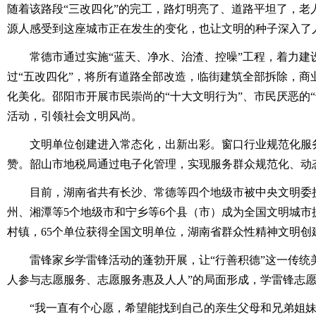
随着该路段“三改四化”的完工，路灯明亮了、道路平坦了，老
源人感受到这座城市正在发生的变化，也让文明的种子深入了
常德市通过实施“蓝天、净水、治渣、控噪”工程，着力建设
过“五改四化”，将所有道路全部改造，临街建筑全部拆除，商
化美化。邵阳市开展市民崇尚的“十大文明行为”、市民厌恶的“
活动，引领社会文明风尚。
文明单位创建进入常态化，出新出彩。窗口行业规范化服务
赞。韶山市地税局通过电子化管理，实现服务群众规范化、动
目前，湖南省共有长沙、常德等四个地级市被中央文明委授
州、湘潭等5个地级市和宁乡等6个县（市）成为全国文明城市
村镇，65个单位获得全国文明单位，湖南省群众性精神文明创
雷锋家乡学雷锋活动的蓬勃开展，让“行善积德”这一传统美
人参与志愿服务、志愿服务惠及人人”的局面形成，学雷锋志愿
“我一直有个心愿，希望能找到自己的亲生父母和兄弟姐妹