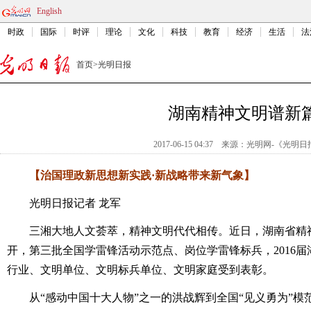
English
时政
国际
时评
理论
文化
科技
教育
经济
生活
法
首页
>
光明日报
湖南精神文明谱新
2017-06-15 04:37
来源：
光明网-《光明日
【治国理政新思想新实践·新战略带来新气象】
光明日报记者
龙军
三湘大地人文荟萃，精神文明代代相传。近日，湖南省精神
开，第三批全国学雷锋活动示范点、岗位学雷锋标兵，2016
行业、文明单位、文明标兵单位、文明家庭受到表彰。
从“感动中国十大人物”之一的洪战辉到全国“见义勇为”模范