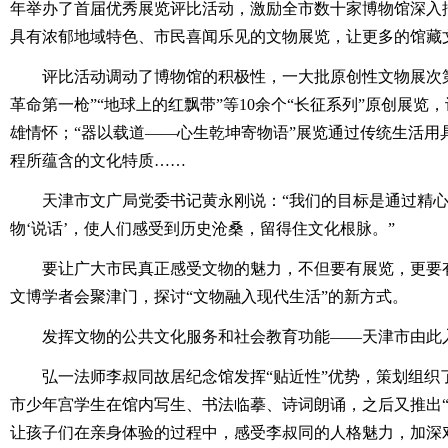
年举办了首届优秀展览评比活动，激励全市数十家博物馆深入
具有浓郁地域特色、市民喜闻乐见的文物展览，让更多的馆藏
评比活动调动了博物馆的积极性，一大批原创性文物展次第
革命第一枪”“地球上的红飘带”等10余个“长征系列”原创展览
雄情怀；“器以载道——心生乾坤寄物语”展览通过传统生活用
程所蕴含的文化特质……
天津市文广局党委书记黄永刚说：“我们的目标是通过精心
物‘说话’，使人们感受到历史沧桑，留得住文化根脉。”
要让广大市民真正感受文物的魅力，不但要有展览，更要有
文博学者会聚津门，探讨“文物融入现代生活”的新方式。
发挥文物的公共文化服务和社会教育功能——天津市由此
弘一法师李叔同故居纪念馆发挥“贴近性”优势，策划组织了
市少年宫学生在馆内写生、书法临摹、诗词朗诵，之后又推出“
让孩子们在亲身体验的过程中，感受李叔同的人格魅力，加深