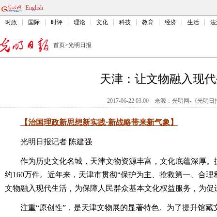
English
时政
国际
时评
理论
文化
科技
教育
经济
生活
法
首页
>
光明日报
天津：让文物融入现代
2017-06-22 03:00
来源：
光明网-《光明日
【治国理政新思想新实践·新战略带来新气象】
光明日报记者 陈建强
作为历史文化名城，天津文物资源丰富，文化底蕴深厚。据
约160万件。近年来，天津市贯彻“保护为主、抢救第一、合理
文物融入现代生活，为保障人民群众基本文化权益服务，为促
注重“原创性”，是天津文物展的显著特色。为了提升馆藏文物