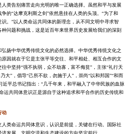
是人类告别痛苦走向光明的唯一正确选择。虽然和平与发展
争的“达摩克利斯之剑”依然悬挂在人类的头顶。“为了和
意识。”以人类命运共同体的新理念，从不同文明中寻求智
各种问题和挑战，这是近百年来世界历史发展给我们的深刻
弘扬中华优秀传统文化的必然选择。中华优秀传统文化之
的原因就在于它是主张平等交往、和平相处、相互合作的文
往中坚持“强不执弱，众不劫寡，富不侮贫”，主张“礼行天
容乃大”，倡导“己所不欲，勿施于人”，崇尚“以和邦国”“和而
”。习近平总书记指出：“几千年来，和平融入了中华民族的血脉
类命运共同体意识正是源自于这种追求和平合作的历史传统和
行动
人类命运共同体意识，认识是前提，关键在行动。国际社
经济发展、文明交流和生态建设的方向坚定前行。