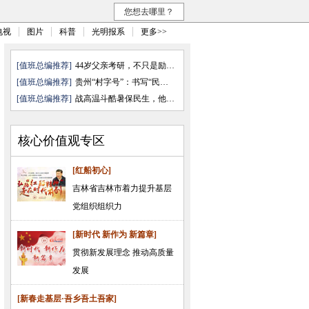
您想去哪里？
电视
图片
科普
光明报系
更多>>
[值班总编推荐]
44岁父亲考研，不只是励志故事
[值班总编推荐]
贵州“村字号”：书写“民乐”与 ...
[值班总编推荐]
战高温斗酷暑保民生，他们奋力前行
核心价值观专区
[红船初心]
吉林省吉林市着力提升基层
党组织组织力
[新时代 新作为 新篇章]
贯彻新发展理念 推动高质量
发展
[新春走基层·吾乡吾土吾家]