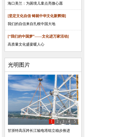
海口美兰：为困境儿童点亮微心愿
[坚定文化自信 铸就中华文化新辉煌]
我们的自信来自扎根中国大地
[“我们的中国梦”——文化进万家活动]
高质量文化盛宴暖人心
光明图片
1
2
3
4
5
甘浙特高压跨长江输电塔组立稳步推进