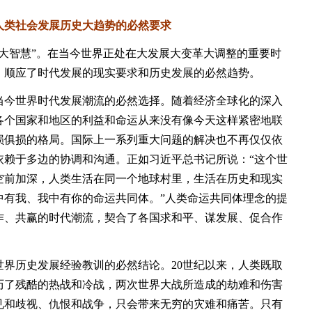
类社会发展历史大趋势的必然要求
智慧”。在当今世界正处在大发展大变革大调整的重要时
，顺应了时代发展的现实要求和历史发展的必然趋势。
今世界时代发展潮流的必然选择。随着经济全球化的深入
各个国家和地区的利益和命运从来没有像今天这样紧密地联
损俱损的格局。国际上一系列重大问题的解决也不再仅仅依
依赖于多边的协调和沟通。正如习近平总书记所说：“这个世
空前加深，人类生活在同一个地球村里，生活在历史和现实
中有我、我中有你的命运共同体。”人类命运共同体理念的提
作、共赢的时代潮流，契合了各国求和平、谋发展、促合作
历史发展经验教训的必然结论。20世纪以来，人类既取
历了残酷的热战和冷战，两次世界大战所造成的劫难和伤害
见和歧视、仇恨和战争，只会带来无穷的灾难和痛苦。只有