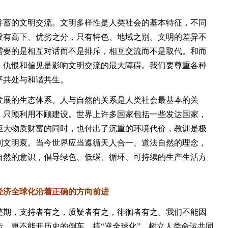
蓄的文明交流。文明多样性是人类社会的基本特征，不同
没有高下、优劣之分，只有特色、地域之别。文明的差异不
需要的是相互对话而不是排斥，相互交流而不是取代。和而
，仇恨和偏见是影响文明交流的最大障碍。我们要尊重各种
平共处与和谐共生。
展的生态体系。人与自然的关系是人类社会最基本的关
、只顾利用不顾建设。世界上许多国家包括一些发达国家，
巨大物质财富的同时，也付出了沉重的环境代价，教训是极
则文明衰。当今世界应当遵循天人合一、道法自然的理念，
自然的意识，倡导绿色、低碳、循环、可持续的生产生活方
济全球化沿着正确的方向前进
期，支持者有之，质疑者有之，徘徊者有之。我们不能因
，更不能开历史的倒车，搞“逆全球化”。树立人类命运共同