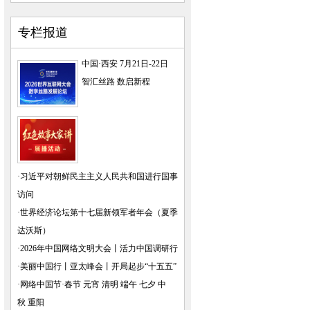
专栏报道
中国·西安 7月21日-22日
智汇丝路 数启新程
·
习近平对朝鲜民主主义人民共和国进行国事
访问
·
世界经济论坛第十七届新领军者年会（夏季
达沃斯）
·
2026年中国网络文明大会
丨
活力中国调研行
·
美丽中国行
丨
亚太峰会
丨
开局起步“十五五”
·
网络中国节·春节
元宵
清明
端午
七夕
中
秋
重阳