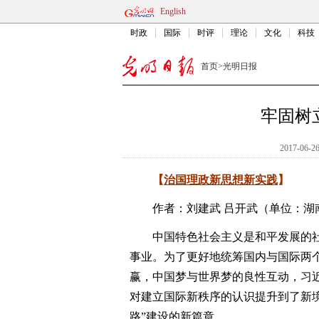
English
时政
国际
时评
理论
文化
科技
首页
>
光明日报
牢固树
2017-06-26
【
治国理政新思想新实践
】
作者：刘建武 吕开武（单位：湖南
中国特色社会主义是和平发展的社
事业。为了更好地统筹国内与国际两
赢，中国梦与世界梦的良性互动，习
对建立国际新秩序的认识提升到了新
路”建设的新篇章。