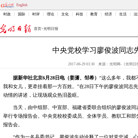
English
时政
国际
时评
理论
文化
科技
教育
经济
生活
法
首页
>
光明日报
中央党校学习廖俊波同志
2017-06-29 03:30
来源：
光明网-《光明日
据新华社北京6月28日电（姜潇、邹希）
“这么多年，我都
我和女儿，更牵挂着那一方百姓。”在28日下午的廖俊波同志
动情的讲述，让现场观众热泪盈眶。
当天，由中组部、中宣部、福建省委联合组织的廖俊波同志
举行专场报告会。中央党校校委成员、全体学员、教职工和部分
报告会。
“作为一名县委书记，廖俊波生动诠释了一位对党忠诚、心