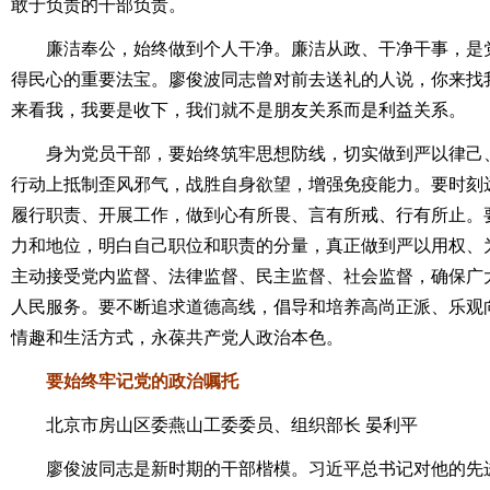
敢于负责的干部负责。
廉洁奉公，始终做到个人干净。廉洁从政、干净干事，是党
得民心的重要法宝。廖俊波同志曾对前去送礼的人说，你来找
来看我，我要是收下，我们就不是朋友关系而是利益关系。
身为党员干部，要始终筑牢思想防线，切实做到严以律己、
行动上抵制歪风邪气，战胜自身欲望，增强免疫能力。要时刻
履行职责、开展工作，做到心有所畏、言有所戒、行有所止。
力和地位，明白自己职位和职责的分量，真正做到严以用权、
主动接受党内监督、法律监督、民主监督、社会监督，确保广
人民服务。要不断追求道德高线，倡导和培养高尚正派、乐观
情趣和生活方式，永葆共产党人政治本色。
要始终牢记党的政治嘱托
北
京市房山区委燕山工委委员、组织部长 晏利平
廖俊波同志是新时期的干部楷模。习近平总书记对他的先进