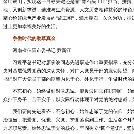
金山银山，实现这一目标关键还是靠“背石头上山”担当、拼搏
地，又创新求进，选准与生态资源、人文历史相得益彰的绿色
精心绘好绿色产业发展的“施工图”，滴水穿石、久久为功，推
过上更加幸福美好的生活。
争做时代的劲草真金
河南省信阳市委书记 乔新江
习近平总书记对廖俊波同志先进事迹作出重要指示，充分体
央对基层优秀党员的深切关怀，对广大党员干部的殷切期望。
书记对广大党员干部的期望内化于心、外化于行，争做时代的
不忘初心，始终做到对党忠诚。廖俊波同志任职期间，始终
众扑下身子、苦干实干，以实际行动体现了对党的绝对忠诚，
我们要向先进看齐，不忘初心，始终忠诚于党的信仰，始终
治担当，把爱党、忧党、兴党、护党落实到工作、生活各个环
力尽职尽责。始终忠诚于党的核心，牢固树立“四个意识”，坚