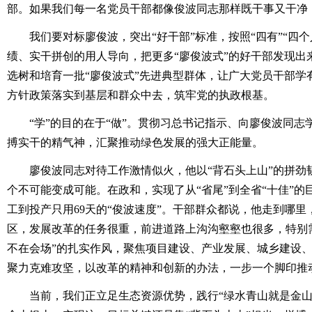
部。如果我们每一名党员干部都像俊波同志那样既干事又干净
我们要对标廖俊波，突出“好干部”标准，按照“四有”“四个
绩、实干拼创的用人导向，把更多“廖俊波式”的好干部发现出
选树和培育一批“廖俊波式”先进典型群体，让广大党员干部学
方针政策落实到基层和群众中去，筑牢党的执政根基。
“学”的目的在于“做”。贯彻习总书记指示、向廖俊波同志
搏实干的精气神，汇聚推动绿色发展的强大正能量。
廖俊波同志对待工作激情似火，他以“背石头上山”的拼劲
个不可能变成可能。在政和，实现了从“省尾”到全省“十佳”
工到投产只用69天的“俊波速度”。干部群众都说，他走到哪
区，发展改革的任务很重，前进道路上沟沟壑壑也很多，特别
不在会场”的扎实作风，聚焦项目建设、产业发展、城乡建设
聚力克难攻坚，以改革的精神和创新的办法，一步一个脚印推
当前，我们正立足生态资源优势，践行“绿水青山就是金山