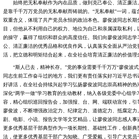
始终把无私奉献作为内在品质，做到克己奉公、清正廉洁。
是靠千千万万党员的无私奉献而铸就的。“无私奉献”一词，蕴
双重含义，体现了共产党员永恒的政治本色。廖俊波同志长期
目，但他从不利用自己的权力、地位为自己和亲属谋取私利，
的操守，赢得了组织和群众的高度信任。我们向廖俊波同志学
公、清正廉洁的优秀品格和优良作风，认真落实全面从严治党
活，把立德和明矩结合起来，在全社会培育清正廉洁的价值理念
“斯人已去，精神长存。”党的事业需要千千万万“廖俊波式
同志生前工作奋斗过的地方，我们更有责任落实好习近平总书
好讲活，在全社会持续兴起学习弘扬廖俊波同志崇高精神的热
深化“两学一做”学习教育的生动教材，纳入各级党委中心组学
容，精心组织巡回报告会，加强报、台、网、端联动宣传，引
廖俊波，不断增强政治定力、纪律定力、道德定力、抵腐定力
剧、电影、小说、报告文学等文艺精品，让廖俊波同志感人事
更多优秀基层干部典型作为一项长期性、基础性工作，创新典
法，使更多优秀基层干部广为知晓、广受爱戴，引导广大党员