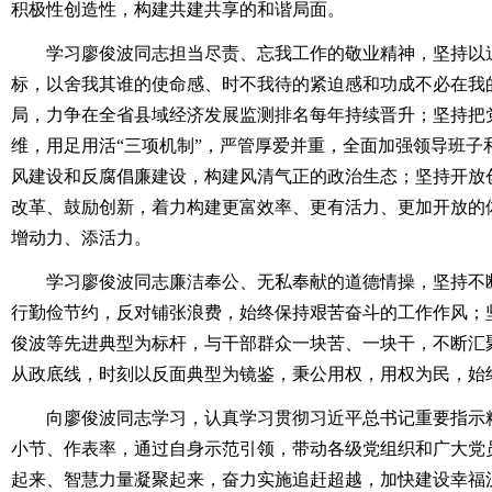
积极性创造性，构建共建共享的和谐局面。
学习廖俊波同志担当尽责、忘我工作的敬业精神，坚持以追
标，以舍我其谁的使命感、时不我待的紧迫感和功成不必在我的持
局，力争在全省县域经济发展监测排名每年持续晋升；坚持把党
维，用足用活“三项机制”，严管厚爱并重，全面加强领导班子
风建设和反腐倡廉建设，构建风清气正的政治生态；坚持开放
改革、鼓励创新，着力构建更富效率、更有活力、更加开放的
增动力、添活力。
学习廖俊波同志廉洁奉公、无私奉献的道德情操，坚持不断
行勤俭节约，反对铺张浪费，始终保持艰苦奋斗的工作作风；
俊波等先进典型为标杆，与干部群众一块苦、一块干，不断汇
从政底线，时刻以反面典型为镜鉴，秉公用权，用权为民，始
向廖俊波同志学习，认真学习贯彻习近平总书记重要指示精
小节、作表率，通过自身示范引领，带动各级党组织和广大党
起来、智慧力量凝聚起来，奋力实施追赶超越，加快建设幸福