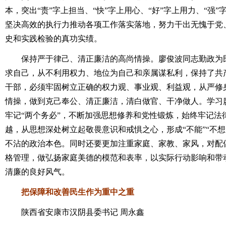
本，突出“责”字上担当、“快”字上用心、“好”字上用力、“强
坚决高效的执行力推动各项工作落实落地，努力干出无愧于党
史和实践检验的真功实绩。
保持严于律己、清正廉洁的高尚情操。廖俊波同志勤政为民
求自己，从不利用权力、地位为自己和亲属谋私利，保持了共
干部，必须牢固树立正确的权力观、事业观、利益观，从严修
情操，做到克己奉公、清正廉洁，清白做官、干净做人。学习
牢记“两个务必”，不断加强思想修养和党性锻炼，始终牢记法
越，从思想深处树立起敬畏意识和戒惧之心，形成“不能”“不
不沾的政治本色。同时还要更加注重家庭、家教、家风，对配
格管理，做弘扬家庭美德的模范和表率，以实际行动影响和带
清廉的良好风气。
把保障和改善民生作为重中之重
陕西省安康市汉阴县委书记 周永鑫