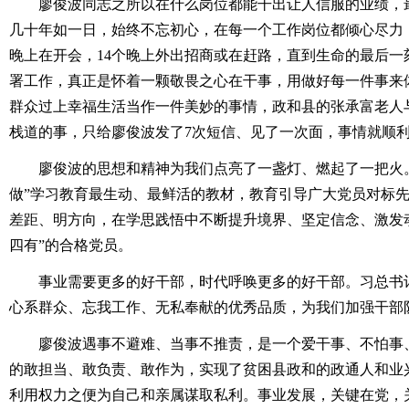
廖俊波同志之所以在什么岗位都能干出让人信服的业绩，最
几十年如一日，始终不忘初心，在每一个工作岗位都倾心尽力，
晚上在开会，14个晚上外出招商或在赶路，直到生命的最后一
署工作，真正是怀着一颗敬畏之心在干事，用做好每一件事来
群众过上幸福生活当作一件美妙的事情，政和县的张承富老人
栈道的事，只给廖俊波发了7次短信、见了一次面，事情就顺
廖俊波的思想和精神为我们点亮了一盏灯、燃起了一把火。
做”学习教育最生动、最鲜活的教材，教育引导广大党员对标
差距、明方向，在学思践悟中不断提升境界、坚定信念、激发动
四有”的合格党员。
事业需要更多的好干部，时代呼唤更多的好干部。习总书记
心系群众、忘我工作、无私奉献的优秀品质，为我们加强干部
廖俊波遇事不避难、当事不推责，是一个爱干事、不怕事、
的敢担当、敢负责、敢作为，实现了贫困县政和的政通人和业
利用权力之便为自己和亲属谋取私利。事业发展，关键在党，