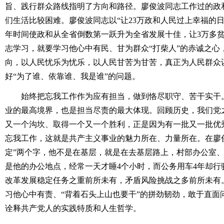
旨、践行群众路线指明了方向和路径。廖俊波同志工作过的政
们生活比较困难。廖俊波同志以“让23万政和人民过上幸福的日
年时间使政和从全省倒数第一跃升为全省发展十佳，让3万多
志学习，就要学习他心中有民、甘为群众“打柴人”的赤诚之心
向，以人民忧乐为忧乐，以人民甘苦为甘苦，真正为人民群众
好“为了谁、依靠谁、我是谁”的问题。
始终把忘我工作作为应有担当，做到恪尽职守、苦干实干。
业的最高境界，也是担当尽责的最大体现。回顾历史，我们党
又一个沟坎、取得一个又一个胜利，正是因为有一批又一批优
忘我工作，这就是共产主义事业的魅力所在、力量所在。在廖
定”两个字，他不是在基层，就是在去基层路上，村部办公室
是他的办公地点，经常一天才睡4个小时，而公务用车4年却行
改革发展稳定任务之重前所未有，矛盾风险挑战之多前所未有
习他心中有责、“背着石头上山也要干”的拼劲韧劲，敢于直面
诠释共产党人的实践特质和人生哲学。