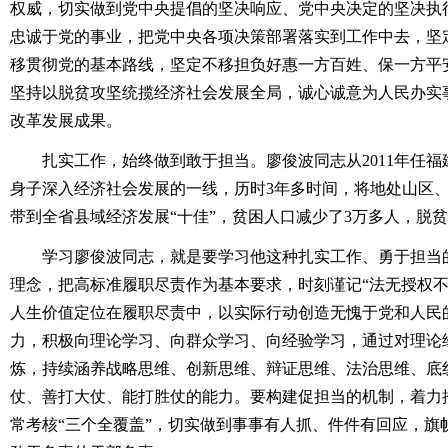
权威，切实做到党中央提倡的坚决响应、党中央决定的坚决执
忠诚于党的事业，把党中央各项决策部署落实到工作中去，坚
移贯彻党的基本路线，坚定不移担负好惠一方百姓、保一方平
坚持以脱贫攻坚统揽经济社会发展全局，诚心诚意为人民办实
改革发展成果。
扎实工作，始终做到敢于担当。廖俊波同志从2011年任福
身子深入经济社会发展的一线，历时3年多时间，将地处山区
带到全省县域经济发展“十佳”，贫困人口减少了3万多人，脱贫率
学习廖俊波同志，就是要学习他这种扎实工作、勇于担当的
理念，把高标准履职尽责作为基本要求，时刻谨记“法无授权不
人生价值定位在履职尽责中，以实际行动创造无愧于党和人民
力，积极向理论学习、向群众学习、向经验学习，通过对理论
炼，持续涵养战略思维、创新思维、辩证思维、法治思维、底
仗、善打大仗、能打胜仗的能力。要构建促担当的机制，着力
常考核“三个全覆盖”，切实做到事事有人抓、件件有回应，旗