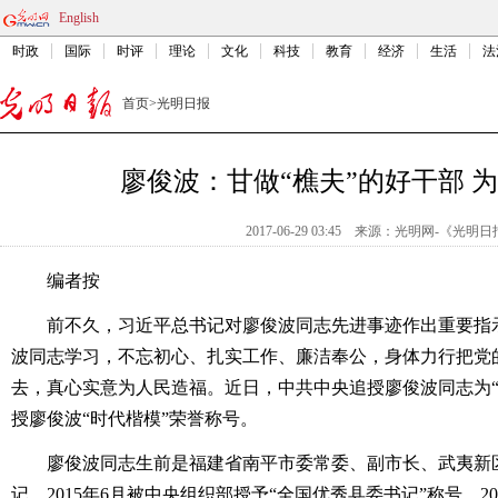
English
时政
国际
时评
理论
文化
科技
教育
经济
生活
法
首页
>
光明日报
廖俊波：甘做“樵夫”的好干部 
2017-06-29 03:45
来源：
光明网-《光明日
编者按
前不久，习近平总书记对廖俊波同志先进事迹作出重要指示
波同志学习，不忘初心、扎实工作、廉洁奉公，身体力行把党
去，真心实意为人民造福。近日，中共中央追授廖俊波同志为“
授廖俊波“时代楷模”荣誉称号。
廖俊波同志生前是福建省南平市委常委、副市长、武夷新区
记，2015年6月被中央组织部授予“全国优秀县委书记”称号。2