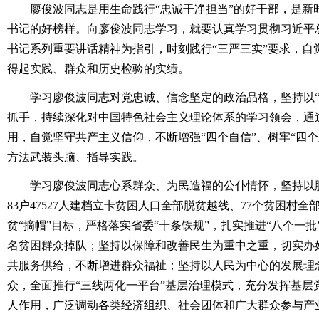
廖俊波同志是用生命践行“忠诚干净担当”的好干部，是新
书记的好榜样。向廖俊波同志学习，就要认真学习贯彻习近平
书记系列重要讲话精神为指引，时刻践行“三严三实”要求，自
得起实践、群众和历史检验的实绩。
学习廖俊波同志对党忠诚、信念坚定的政治品格，坚持以“
抓手，持续深化对中国特色社会主义理论体系的学习领会，通
用，自觉坚守共产主义信仰，不断增强“四个自信”、树牢“四
方法武装头脑、指导实践。
学习廖俊波同志心系群众、为民造福的公仆情怀，坚持以脱贫
83户47527人建档立卡贫困人口全部脱贫越线、77个贫困村
贫“摘帽”目标，严格落实省委“十条铁规”，扎实推进“八个一
名贫困群众掉队；坚持以保障和改善民生为重中之重，切实办好
共服务供给，不断增进群众福祉；坚持以人民为中心的发展理
众，全面推行“三线两化一平台”基层治理模式，充分发挥基层
人作用，广泛调动各类经济组织、社会团体和广大群众参与产