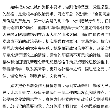
始终把对党忠诚作为根本要求，做到信仰坚定、党性坚强。
的品格，是最根本的政治要求。习近平总书记指出：“全党同
身份是共产党员，第一职责是为党工作，做到忠诚于组织，任
志无论在哪个岗位，他都以“革命理想高于天”的坚定信念创造
人民的无限忠诚镌刻在八闽大地的山水之间。我们向廖俊波同
党忠贞不渝的政治品格，切实增强政治意识、大局意识、核心
平同志为核心的党中央权威，始终做到政治信仰不变、政治立
坚定来源于理论上的清醒，党性的坚强离不开思想的锤炼。要
精神和治国理政新理念新思想新战略作为思想理论建设的重中
带着感情学、联系实际学，更好地补精神之钙、固思想之元，
信、理论自信、制度自信、文化自信。
始终把心系群众作为价值导向，做到立场鲜明、勤政为民。
民，让老百姓过上好日子是我们一切工作的出发点和落脚点。
部要向廖俊波同志学习，身体力行把党的方针政策落实到基层
福。总书记的重要指示，充分体现了我们党一心为民的价值追