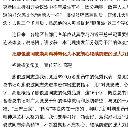
夷新区主持召开会议途中不幸发生车祸，因公殉职。政声人去
道的群众感觉他“像亲人一样”；廖俊波猝然离世后，短短几天
念；去世三个多月后，熟悉他的人每当提起“廖俊波”这三个字
连日来，各地区各部门各单位认真学习习近平总书记重要指
迹谈体会，说感悟，讲收获，本刊现摘发部分领导干部的体会
把廖俊波同志崇高精神转化为不忘初心继续前进的强大力
福建省委常委、宣传部长 高翔
廖俊波同志是我们党近8900万名党员中的优秀代表，是党
总书记对廖俊波同志先进事迹作出重要指示，用“对党忠诚、心
字，高度概括了廖俊波同志的优秀品质。这16个字，既是总书
含着总书记对广大党员干部的谆谆教诲和殷切希望，与党的十
准、“三严三实”、“四有”等是内在一致的，阐明了新时期党
精神风范和人格力量。我们要学习好、领会好、落实好习近平
俊波同志崇高精神，不断凝聚起不忘初心、继续前进的强大力