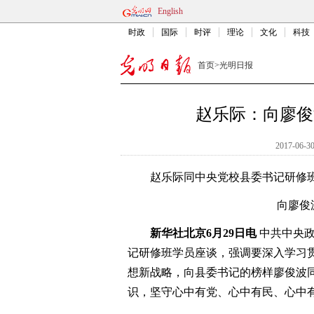
English
时政
国际
时评
理论
文化
科技
首页
>
光明日报
赵乐际：向廖俊
2017-06-30
赵乐际同中央党校县委书记研修班
向廖俊
新华社北京6月29日电
中共中央政
记研修班学员座谈，强调要深入学习
想新战略，向县委书记的榜样廖俊波
识，坚守心中有党、心中有民、心中