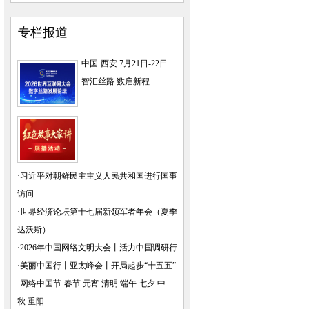
专栏报道
中国·西安 7月21日-22日
智汇丝路 数启新程
·
习近平对朝鲜民主主义人民共和国进行国事
访问
·
世界经济论坛第十七届新领军者年会（夏季
达沃斯）
·
2026年中国网络文明大会
丨
活力中国调研行
·
美丽中国行
丨
亚太峰会
丨
开局起步“十五五”
·
网络中国节·春节
元宵
清明
端午
七夕
中
秋
重阳