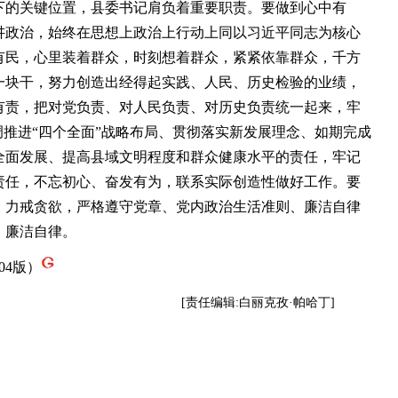
的关键位置，县委书记肩负着重要职责。要做到心中有
讲政治，始终在思想上政治上行动上同以习近平同志为核心
有民，心里装着群众，时刻想着群众，紧紧依靠群众，千方
一块干，努力创造出经得起实践、人民、历史检验的业绩，
有责，把对党负责、对人民负责、对历史负责统一起来，牢
调推进“四个全面”战略布局、贯彻落实新发展理念、如期完成
全面发展、提高县域文明程度和群众健康水平的责任，牢记
责任，不忘初心、奋发有为，联系实际创造性做好工作。要
、力戒贪欲，严格遵守党章、党内政治生活准则、廉洁自律
、廉洁自律。
04版）
[责任编辑:白丽克孜·帕哈丁]