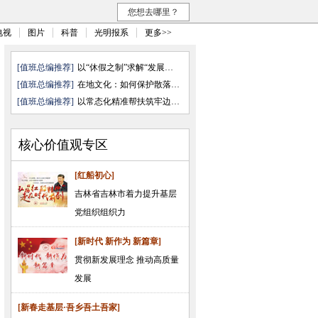
您想去哪里？
电视
图片
科普
光明报系
更多>>
[值班总编推荐]
以“休假之制”求解“发展之需”
[值班总编推荐]
在地文化：如何保护散落的文化“ ...
[值班总编推荐]
以常态化精准帮扶筑牢边疆民族地 ...
核心价值观专区
[红船初心]
吉林省吉林市着力提升基层
党组织组织力
[新时代 新作为 新篇章]
贯彻新发展理念 推动高质量
发展
[新春走基层·吾乡吾土吾家]