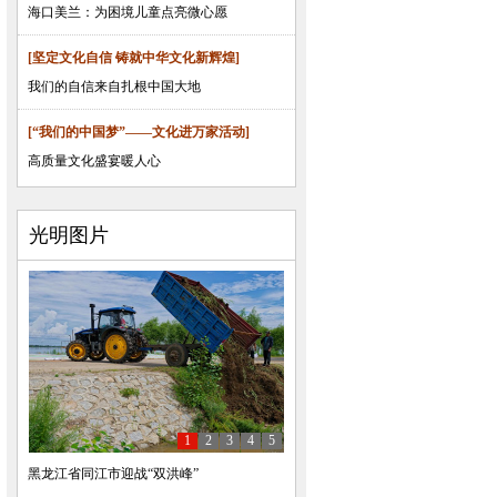
海口美兰：为困境儿童点亮微心愿
[坚定文化自信 铸就中华文化新辉煌]
我们的自信来自扎根中国大地
[“我们的中国梦”——文化进万家活动]
高质量文化盛宴暖人心
光明图片
1
2
3
4
5
黑龙江省同江市迎战“双洪峰”