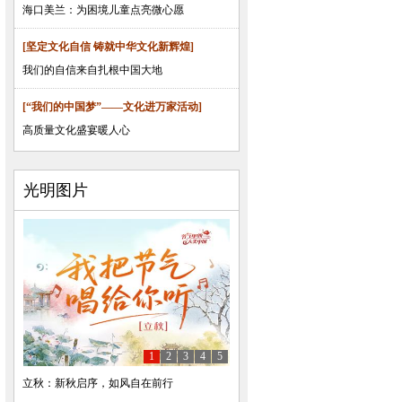
海口美兰：为困境儿童点亮微心愿
[坚定文化自信 铸就中华文化新辉煌]
我们的自信来自扎根中国大地
[“我们的中国梦”——文化进万家活动]
高质量文化盛宴暖人心
光明图片
1
2
3
4
5
立秋：新秋启序，如风自在前行