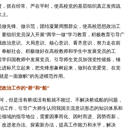
度，抓在经常、严在平时，使高校党的基层组织真正发挥战
坎上。
做先锋、做示范，团结凝聚周围群众，使高校思想政治工
要组织党员深入开展“两学一做”学习教育，积极教育引导广
强政治意识、大局意识、核心意识、看齐意识，努力走在前
、奉献社会。积极做好在高校教师和学生中发展党员的工
留学归国教师中发展党员。引导师生党员加强党性锻炼，锤
先进标尺立起来，把先锋形象树起来，做到在党爱党、在党
就是一面旗帜”的先进模范作用。
治工作的“桥”和“船”
，但是没有桥或没有船就不能过。不解决桥或船的问题，
政治工作，引导广大师生认同我国主流意识形态的知识体系和
态领域的指导地位，需要因事而化、因时而进、因势而新，
、改进老办法、探索新办法，提高工作能力和水平，解决