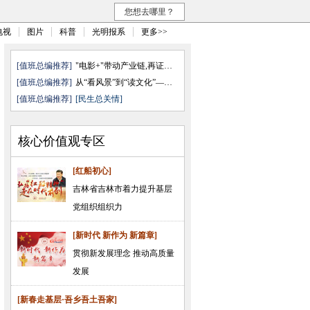
您想去哪里？
电视
图片
科普
光明报系
更多>>
[值班总编推荐]
"电影+"带动产业链,再证无可取代
[值班总编推荐]
从“看风景”到“读文化”——透 ...
[值班总编推荐]
[民生总关情]
核心价值观专区
[红船初心]
吉林省吉林市着力提升基层
党组织组织力
[新时代 新作为 新篇章]
贯彻新发展理念 推动高质量
发展
[新春走基层·吾乡吾土吾家]