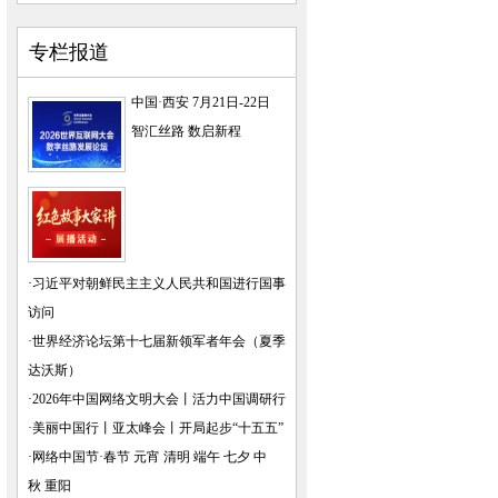
专栏报道
中国·西安 7月21日-22日
智汇丝路 数启新程
·
习近平对朝鲜民主主义人民共和国进行国事
访问
·
世界经济论坛第十七届新领军者年会（夏季
达沃斯）
·
2026年中国网络文明大会
丨
活力中国调研行
·
美丽中国行
丨
亚太峰会
丨
开局起步“十五五”
·
网络中国节·春节
元宵
清明
端午
七夕
中
秋
重阳