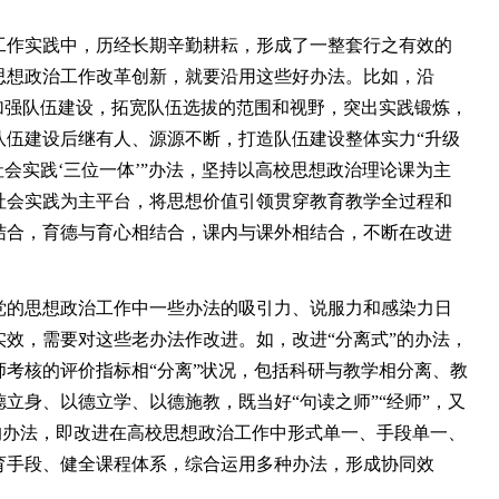
作实践中，历经长期辛勤耕耘，形成了一整套行之有效的
思想政治工作改革创新，就要沿用这些好办法。比如，沿
加强队伍建设，拓宽队伍选拔的范围和视野，突出实践锻炼，
队伍建设后继有人、源源不断，打造队伍建设整体实力“升级
社会实践‘三位一体’”办法，坚持以高校思想政治理论课为主
社会实践为主平台，将思想价值引领贯穿教育教学全过程和
结合，育德与育心相结合，课内与课外相结合，不断在改进
的思想政治工作中一些办法的吸引力、说服力和感染力日
效，需要对这些老办法作改进。如，改进“分离式”的办法，
考核的评价指标相“分离”状况，包括科研与教学相分离、教
立身、以德立学、以德施教，既当好“句读之师”“经师”，又
”的办法，即改进在高校思想政治工作中形式单一、手段单一、
育手段、健全课程体系，综合运用多种办法，形成协同效