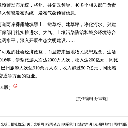
预警发布系统，将州、县党政领导、40多个相关部门负责
码导入预警发布系统，发布气象预警信息。
道两岸裸露地填黑土、撒草籽、建草坪，净化河水、兴建
环保部门扎实推进水、大气、土壤污染防治和城乡环境综合
监测水平，深入开展生态文明建设……
可观的社会经济效益，而且带来当地牧民思想观念、生活
16年，伊犁旅游人次达2000万人次，收入达200亿元，同比
；巴州旅游人次达910余万人次，收入超过50.7亿元，同比增
交通等方面的就业。
01版）
[责任编辑:孙宗鹤]
光明日报社概况
|
关于光明网
|
报网动态
|
联系我们
|
法律声明
|
光明网邮箱
|
网站地图