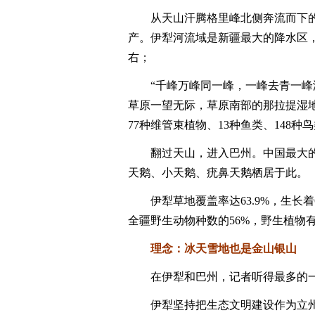
从天山汗腾格里峰北侧奔流而下的
产。伊犁河流域是新疆最大的降水区，年
右；
“千峰万峰同一峰，一峰去青一峰浓
草原一望无际，草原南部的那拉提湿
77种维管束植物、13种鱼类、148种
翻过天山，进入巴州。中国最大的国
天鹅、小天鹅、疣鼻天鹅栖居于此。
伊犁草地覆盖率达63.9%，生长着6
全疆野生动物种数的56%，野生植物有2
理念：冰天雪地也是金山银山
在伊犁和巴州，记者听得最多的一句
伊犁坚持把生态文明建设作为立州