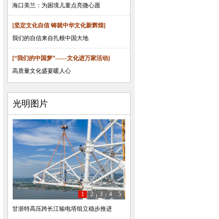
海口美兰：为困境儿童点亮微心愿
[坚定文化自信 铸就中华文化新辉煌]
我们的自信来自扎根中国大地
[“我们的中国梦”——文化进万家活动]
高质量文化盛宴暖人心
光明图片
1
2
3
4
5
甘浙特高压跨长江输电塔组立稳步推进