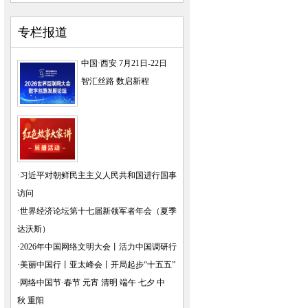
专栏报道
中国·西安 7月21日-22日
智汇丝路 数启新程
·
习近平对朝鲜民主主义人民共和国进行国事
访问
·
世界经济论坛第十七届新领军者年会（夏季
达沃斯）
·
2026年中国网络文明大会
丨
活力中国调研行
·
美丽中国行
丨
亚太峰会
丨
开局起步“十五五”
·
网络中国节·春节
元宵
清明
端午
七夕
中
秋
重阳