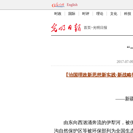
English
时政
国际
时评
理论
文化
科技
首页
>
光明日报
2017-07-09
【
治国理政新思想新实践·新战略
——新
由东向西汹涌奔流的伊犁河，被伊犁
沟自然保护区等被环保部列为全国生