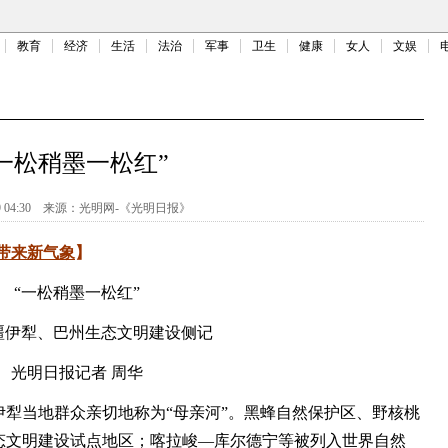
教育
经济
生活
法治
军事
卫生
健康
女人
文娱
“一松稍墨一松红”
 04:30
来源：
光明网-《光明日报》
带来新气象
】
“一松稍墨一松红”
疆伊犁、巴州生态文明建设侧记
光明日报记者 周华
当地群众亲切地称为“母亲河”。黑蜂自然保护区、野核桃
态文明建设试点地区；喀拉峻—库尔德宁等被列入世界自然