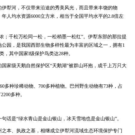
伊犁河，不仅带来沿途的秀美风光，而且带来丰饶的物
人均水资源6000立方米，相当于全国平均水平的2.8倍左
；千松万松同一松，一松稍墨一松红”。伊犁东部的那拉提
地公园，是我国西部生物多样性最为丰富的区域之一，拥有1
鸟类，其中国家I级保护鸟类达28种。
家级天鹅自然保护区“天鹅湖”被群山环抱，成千上万只大
0多种珍稀动物、700多种植物。巴州野生动物有73种，占
200多种。
话是“绿水青山是金山银山，冰天雪地也是金山银山”。
之本、执政之基，相继成立伊犁河流域生态环境保护专门