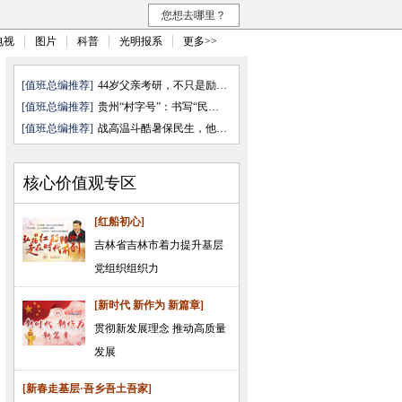
您想去哪里？
电视
图片
科普
光明报系
更多>>
[值班总编推荐]
44岁父亲考研，不只是励志故事
[值班总编推荐]
贵州“村字号”：书写“民乐”与 ...
[值班总编推荐]
战高温斗酷暑保民生，他们奋力前行
核心价值观专区
[红船初心]
吉林省吉林市着力提升基层
党组织组织力
[新时代 新作为 新篇章]
贯彻新发展理念 推动高质量
发展
[新春走基层·吾乡吾土吾家]