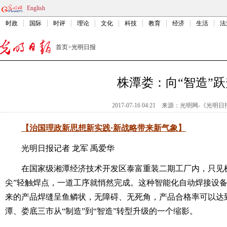
English
时政
国际
时评
理论
文化
科技
教育
经济
生活
法
首页
>
光明日报
株潭娄：向“智造”跃
2017-07-16 04:21
来源：
光明网-《光明日
【治国理政新思想新实践·新战略带来新气象】
光明日报记者 龙军 禹爱华
在国家级湘潭经济技术开发区泰富重装二期工厂内，只见机器
尖”轻触焊点，一道工序就悄然完成。这种智能化自动焊接设
来的产品焊缝呈鱼鳞状，无障碍、无死角，产品合格率可以达到
潭、娄底三市从“制造”到“智造”转型升级的一个缩影。