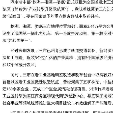
湖南省中部“株洲—湘潭—娄底”正式获批为全国首批老工
范区（简称为“产业转型升级示范区”），意味着株潭娄三市进
级“试验田”，要在国家赋予的重点探索领域中取得经验。
株洲、湘潭、娄底三市地理位置相邻，面积2.44万平方公里，
诞生了我国第一辆电力机车、第一台航空发动机、第一枚空对空
项“共和国第一”。
经过长期发展，三市已培育形成了轨道交通装备、新能源汽
深加工制造、服装5个过百亿的产业集群，拥有5个国家级经济
和17个省级开发区。
同时，三市在老工业基地调整改造和改革创新中取得较好成
首批城区老工业区搬迁改造试点，曾经聚集了五矿株冶、中盐株
迁160余家企业，完成11个重金属污染治理项目。湘潭竹埠港
工业区转型为滨江商务区和现代商贸物流中心。娄底骡子坳老
社会事业等领域统筹推进重大项目建设，有效缓解了产能落后