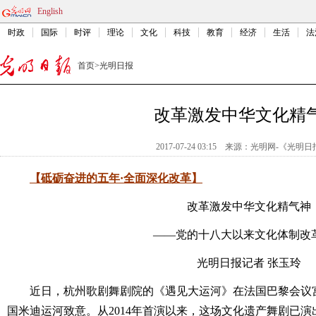
English
时政
国际
时评
理论
文化
科技
教育
经济
生活
法
首页
>
光明日报
改革激发中华文化精
2017-07-24 03:15
来源：
光明网-《光明日
【砥砺奋进的五年·全面深化改革】
改革激发中华文化精气神
——党的十八大以来文化体制改
光明日报记者 张玉玲
近日，杭州歌剧舞剧院的《遇见大运河》在法国巴黎会议宫
国米迪运河致意。从2014年首演以来，这场文化遗产舞剧已