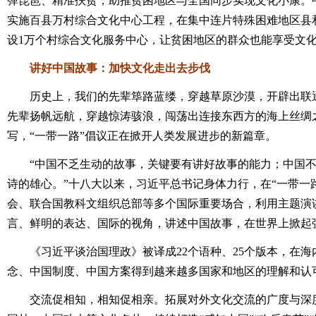
弹琵琶、精准扶贫，助推贫困地区与全国同步实现文化小康。
实施百县万村综合文化中心工程，在集中连片特殊困难地区县
设1万个村综合文化服务中心，让贫困地区的群众也能享受文
讲好中国故事：加快文化走出去步伐
历史上，我们的先辈筚路蓝缕，穿越草原沙漠，开辟出联通
先辈扬帆远航，穿越惊涛骇浪，闯荡出连接东西方的海上丝绸之
写，“一带一路”倡议正在掀开人类发展进步的新篇章。
“中国不乏生动的故事，关键要有讲好故事的能力；中国不
诗的雄心。”十八大以来，习近平总书记身体力行，在“一带一路
会、联合国教科文组织总部等多个国际重要场合，利用主题演
言、鲜明的表达、国际的视角，讲述中国故事，在世界上掀起
《习近平谈治国理政》被译成22个语种、25个版本，在海内
念、中国制度、中国方案得到越来越多国家和地区的理解和认
交流促相知，相知促相亲。拓展对外文化交流的广度与深度