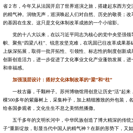
省２市，今年又从法国开启了世界巡演之旅，搭建起东西方交
的精气神。润物无声，巡演唤起人们对自然、历史的敬畏；改
的基因在生发。这只是文化体制改革成效的一个小缩影。
党的十八大以来，在以习近平同志为核心的党中央坚强领导
帜、聚焦“四梁八柱”、锐意攻坚克难，在巩固已往改革成果基
上纵深拓展，取得一批开拓性、引领性、标志性的制度创新成
创新创造活力，进一步促进了文化事业文化产业蓬勃发展，进
和幸福感。
加强顶层设计：
搭好文化体制改革的“梁”和“柱”
一枝古藤，千颗种子。苏州博物馆用创意让历史“活”起来
棵500多年的紫藤树上，采集种子，加上精细雅致的外包装，名
给各国参观者，文化生生不息之美悄然播撒。
五千多年的文明长河中，中华民族创造了博大精深的传统文
子”重新绽放，彰显当代中国人的精气神？在新的形势下，又