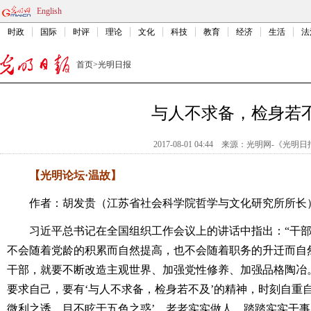
English
时政
国际
时评
理论
文化
科技
教育
经济
生活
法
首页
>
光明日报
与人不求备，检身若
2017-08-01 04:44
来源：
光明网-《光明日
【光明论坛·温故】
作者：胡发贵（江苏省社会科学院哲学与文化研究所所长
习近平总书记在全国组织工作会议上的讲话中指出：“干
不会随着党龄的积累而自然提高，也不会随着职务的升迁而自
干部，就要不断改造主观世界、加强党性修养、加强品格陶冶
要求自己，要有‘与人不求备，检身若不及’的精神，时刻自重
微利之诱，目不眩于五色之惑’，老老实实做人，踏踏实实干事