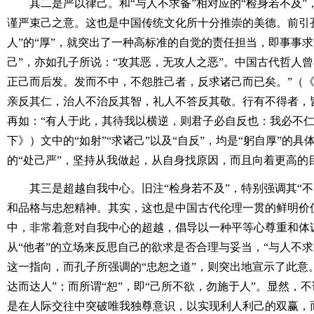
其二是严以律己。和“与人不求备”相对应的“检身若不及”，
谨严束己之意。这也是中国传统文化所十分推崇的美德。前引
人”的“厚”，就突出了一种高标准的自觉的责任担当，即事事
己”，亦如孔子所说：“攻其恶，无攻人之恶”。中国古代哲人
正己而后发。发而不中，不怨胜己者，反求诸己而已矣。”（《
亲反其仁，治人不治反其智，礼人不答反其敬。行有不得者，皆
再如：“有人于此，其待我以横逆，则君子必自反也：我必不仁
下》）文中的“如射”“求诸己”以及“自反”，均是“躬自厚”的
的“处己严”，坚持从我做起，从自身找原因，而且向着更高的
其三是超越自我中心。旧注“检身若不及”，特别强调其“不
和品格与忠恕精神。其实，这也是中国古代伦理一贯的鲜明价
中，非常着意对自我中心的超越，倡导以一种平等心尊重和体
从“他者”的立场来反思自己的欲求是否合理与妥当，“与人不
这一指向，而孔子所强调的“忠恕之道”，则突出地宣示了此意。
达而达人”；而所谓“恕”，即“己所不欲，勿施于人”。显然，不
是在人际交往中突破唯我独尊意识，以实现利人利己的双赢，