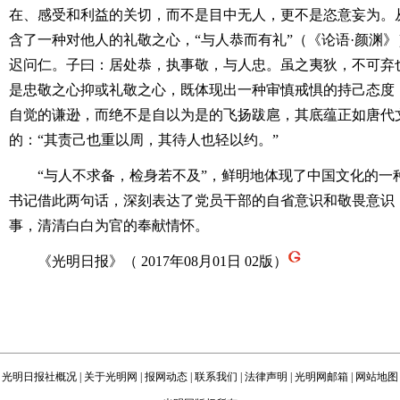
在、感受和利益的关切，而不是目中无人，更不是恣意妄为。
含了一种对他人的礼敬之心，“与人恭而有礼”（《论语·颜渊》
迟问仁。子曰：居处恭，执事敬，与人忠。虽之夷狄，不可弃也
是忠敬之心抑或礼敬之心，既体现出一种审慎戒惧的持己态度，
自觉的谦逊，而绝不是自以为是的飞扬跋扈，其底蕴正如唐代
的：“其责己也重以周，其待人也轻以约。”
“与人不求备，检身若不及”，鲜明地体现了中国文化的一
书记借此两句话，深刻表达了党员干部的自省意识和敬畏意识
事，清清白白为官的奉献情怀。
《光明日报》（ 2017年08月01日 02版）
光明日报社概况
|
关于光明网
|
报网动态
|
联系我们
|
法律声明
|
光明网邮箱
|
网站地图