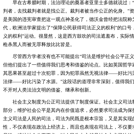
早在古希腊时期，法治理论的奠基者亚里士多德就说过：“
判者，去找裁判者就是找公正。裁判者被当作公正的化身。”
是美国的违宪审查把这一观点神圣化了，德沃金曾经把法院称为
代，欧洲法学家提出了“保障公民获得司法正义的权利”的口号
义的权利”运动。很显然，这是西方鼓吹的司法遮羞布，实际
枪杀黑人而被无罪释放比比皆是。
尽管西方学者没有也不可能提出“司法是维护社会公平正义
但他们提出了一些值得我们思考和借鉴的论点。比如英国哲学
其恶果甚至超过十次犯罪，因为犯罪虽然无视法律——好比污
法律——好比污染了水源。”这段话的道理非常深刻，值得我
不开对人类法治文明的借鉴、继承和创新。
社会主义制度为公正司法提供了制度保证。社会主义司法制
部分，维护社会公平是其内在价值追求，必然要求司法成为保
主义司法是人民的司法，司法为民既是根本宗旨，又是其实现
性，不仅表现在政治上经济上，而且也表现在司法上，不仅要