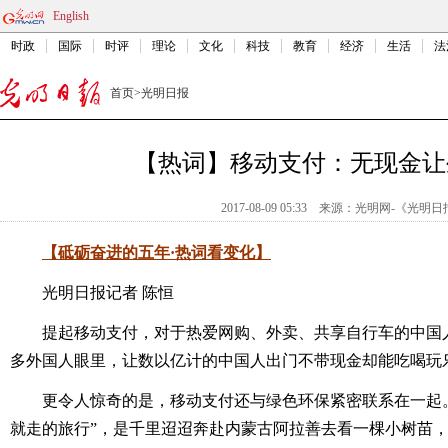
English
时政
国际
时评
理论
文化
科技
教育
经济
生活
法
首页
>
光明日报
【热词】移动支付：无现金让
2017-08-09 05:33
来源：
光明网-《光明日
【砥砺奋进的五年·热词看变化】
光明日报记者 陈恒
提起移动支付，对于热爱网购、外卖、共享自行车的中国人
多外国人眼里，让数以亿计的中国人出门不带现金却能吃喝玩乐
更令人惊奇的是，移动支付还与绿色环保紧密联系在一起。
就走的旅行”，是千里迢迢奔赴内蒙古阿拉善去看一棵小树苗