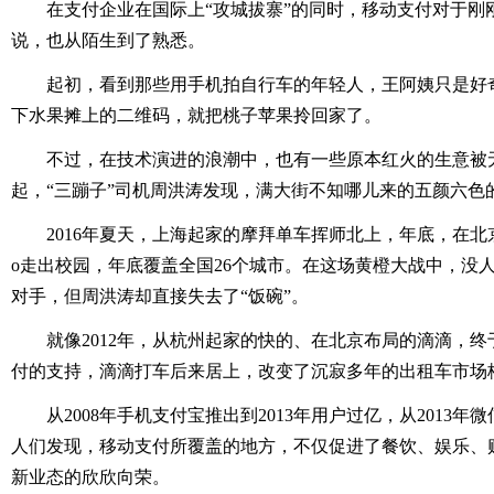
在支付企业在国际上“攻城拔寨”的同时，移动支付对于刚
说，也从陌生到了熟悉。
起初，看到那些用手机拍自行车的年轻人，王阿姨只是好奇
下水果摊上的二维码，就把桃子苹果拎回家了。
不过，在技术演进的浪潮中，也有一些原本红火的生意被无
起，“三蹦子”司机周洪涛发现，满大街不知哪儿来的五颜六色
2016年夏天，上海起家的摩拜单车挥师北上，年底，在北京
o走出校园，年底覆盖全国26个城市。在这场黄橙大战中，没人
对手，但周洪涛却直接失去了“饭碗”。
就像2012年，从杭州起家的快的、在北京布局的滴滴，终
付的支持，滴滴打车后来居上，改变了沉寂多年的出租车市场
从2008年手机支付宝推出到2013年用户过亿，从2013年
人们发现，移动支付所覆盖的地方，不仅促进了餐饮、娱乐、
新业态的欣欣向荣。