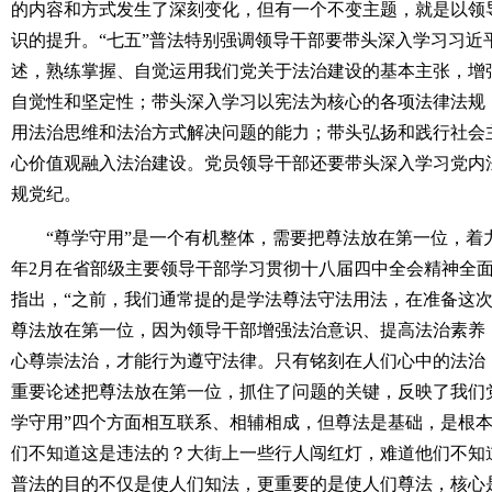
的内容和方式发生了深刻变化，但有一个不变主题，就是以领
识的提升。“七五”普法特别强调领导干部要带头深入学习习近
述，熟练掌握、自觉运用我们党关于法治建设的基本主张，增
自觉性和坚定性；带头深入学习以宪法为核心的各项法律法规
用法治思维和法治方式解决问题的能力；带头弘扬和践行社会
心价值观融入法治建设。党员领导干部还要带头深入学习党内
规党纪。
“尊学守用”是一个有机整体，需要把尊法放在第一位，着力培
年2月在省部级主要领导干部学习贯彻十八届四中全会精神全
指出，“之前，我们通常提的是学法尊法守法用法，在准备这
尊法放在第一位，因为领导干部增强法治意识、提高法治素养
心尊崇法治，才能行为遵守法律。只有铭刻在人们心中的法治
重要论述把尊法放在第一位，抓住了问题的关键，反映了我们
学守用”四个方面相互联系、相辅相成，但尊法是基础，是根
们不知道这是违法的？大街上一些行人闯红灯，难道他们不知道
普法的目的不仅是使人们知法，更重要的是使人们尊法，核心