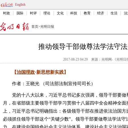
English
时政
国际
时评
理论
文化
科技
教育
经济
生活
法
首页
>
光明日报
推动领导干部做尊法学法守法
2017-08-23 04:29
来源：
光明网-《光明日
【
治国理政
·
新思想新实践】
作者：王晓光 （司法部法制宣传司司长）
党的十八大以来，习近平总书记多次强调，领导干部要做尊法
月，在省部级主要领导干部学习贯彻十八届四中全会精神全面
上，习近平总书记明确指出：各级领导干部在推进依法治国方
必须抓住领导干部这个“关键少数”。领导干部要做尊法学法守
力，在建设中国特色社会主义法治体系、建设社会主义法治国家