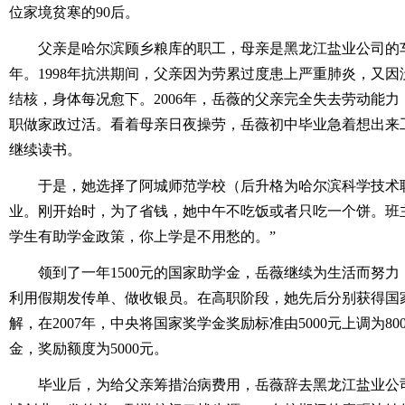
位家境贫寒的90后。
父亲是哈尔滨顾乡粮库的职工，母亲是黑龙江盐业公司的车
年。1998年抗洪期间，父亲因为劳累过度患上严重肺炎，又
结核，身体每况愈下。2006年，岳薇的父亲完全失去劳动能力
职做家政过活。看着母亲日夜操劳，岳薇初中毕业急着想出来
继续读书。
于是，她选择了阿城师范学校（后升格为哈尔滨科学技术职
业。刚开始时，为了省钱，她中午不吃饭或者只吃一个饼。班
学生有助学金政策，你上学是不用愁的。”
领到了一年1500元的国家助学金，岳薇继续为生活而努力
利用假期发传单、做收银员。在高职阶段，她先后分别获得国
解，在2007年，中央将国家奖学金奖励标准由5000元上调为8
金，奖励额度为5000元。
毕业后，为给父亲筹措治病费用，岳薇辞去黑龙江盐业公司