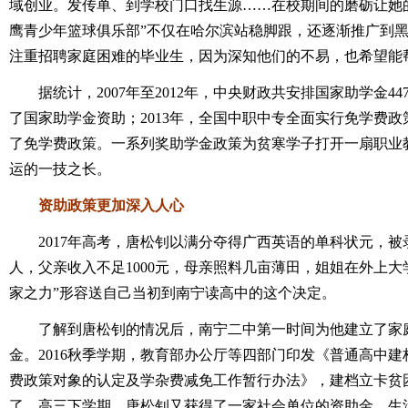
域创业。发传单、到学校门口找生源……在校期间的磨砺让她的
鹰青少年篮球俱乐部”不仅在哈尔滨站稳脚跟，还逐渐推广到黑
注重招聘家庭困难的毕业生，因为深知他们的不易，也希望能
据统计，2007年至2012年，中央财政共安排国家助学金447
了国家助学金资助；2013年，全国中职中专全面实行免学费政策
了免学费政策。一系列奖助学金政策为贫寒学子打开一扇职业
运的一技之长。
资助政策更加深入人心
2017年高考，唐松钊以满分夺得广西英语的单科状元，被
人，父亲收入不足1000元，母亲照料几亩薄田，姐姐在外上大
家之力”形容送自己当初到南宁读高中的这个决定。
了解到唐松钊的情况后，南宁二中第一时间为他建立了家庭
金。2016秋季学期，教育部办公厅等四部门印发《普通高中
费政策对象的认定及学杂费减免工作暂行办法》，建档立卡贫
了。高三下学期，唐松钊又获得了一家社会单位的资助金，生