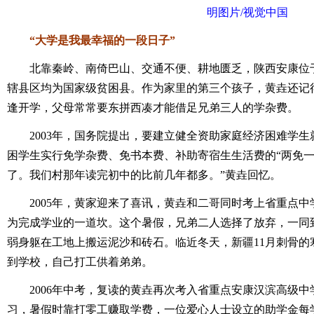
明图片/视觉中国
“大学是我最幸福的一段日子”
北靠秦岭、南倚巴山、交通不便、耕地匮乏，陕西安康位于
辖县区均为国家级贫困县。作为家里的第三个孩子，黄垚还记
逢开学，父母常常要东拼西凑才能借足兄弟三人的学杂费。
2003年，国务院提出，要建立健全资助家庭经济困难学生
困学生实行免学杂费、免书本费、补助寄宿生生活费的“两免一
了。我们村那年读完初中的比前几年都多。”黄垚回忆。
2005年，黄家迎来了喜讯，黄垚和二哥同时考上省重点中
为完成学业的一道坎。这个暑假，兄弟二人选择了放弃，一同到
弱身躯在工地上搬运泥沙和砖石。临近冬天，新疆11月刺骨的
到学校，自己打工供着弟弟。
2006年中考，复读的黄垚再次考入省重点安康汉滨高级中
习，暑假时靠打零工赚取学费，一位爱心人士设立的助学金每学年