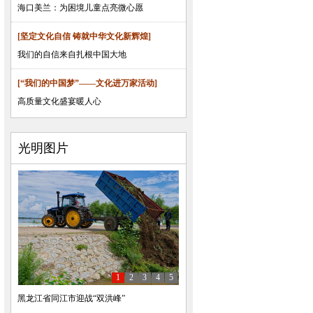
海口美兰：为困境儿童点亮微心愿
[坚定文化自信 铸就中华文化新辉煌]
我们的自信来自扎根中国大地
[“我们的中国梦”——文化进万家活动]
高质量文化盛宴暖人心
光明图片
1
2
3
4
5
黑龙江省同江市迎战“双洪峰”