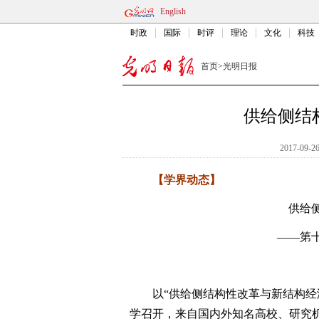
English
时政
国际
时评
理论
文化
科技
首页
>
光明日报
供给侧结
2017-09-26
【学界动态】
供给
——第
以“供给侧结构性改革与新结构经济
学召开，来自国内外知名高校、研究