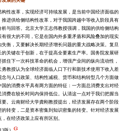
发展的关键
构性改革，实现经济可持续发展，是当前中国经济面临的
，推进供给侧结构性改革，对于我国跨越中等收入阶段具有
分析与回答。北京大学王志伟教授强调，我国的供给侧结构
策有很大的不同，它是在国内外多重矛盾和风险叠加的现实
构失衡，又要解决长期经济增长问题的重大战略决策。复旦
长的关键在于创新，在于提高全要素生产率。国务院发展研
要抓住下一次科技革命的机会，增强产业间的纵向流动性，
天勇教授认为全球经济面临人口下行和新技术使用下收入差
观念与人口政策、结构性减税、货币和结构转型几个方面做
中国的消费水平具有两方面的特征：一方面总消费支出对经
民消费在较长时间内保持低位。认清这一点对于我们把握当
重要。云南财经大学龚刚教授提出，经济发展存在两个阶段
型的转变，二是资本密集到知识密集的转变。针对经济发展
点，在经济政策上应有所区别。
13版）