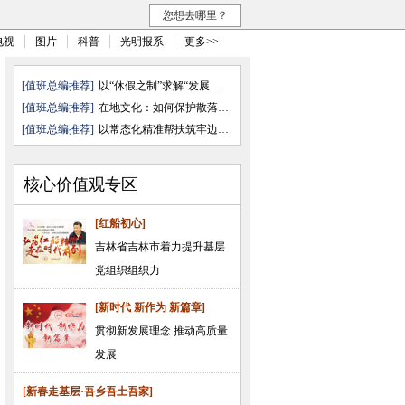
您想去哪里？
电视
图片
科普
光明报系
更多>>
[值班总编推荐]
以“休假之制”求解“发展之需”
[值班总编推荐]
在地文化：如何保护散落的文化“ ...
[值班总编推荐]
以常态化精准帮扶筑牢边疆民族地 ...
核心价值观专区
[红船初心]
吉林省吉林市着力提升基层
党组织组织力
[新时代 新作为 新篇章]
贯彻新发展理念 推动高质量
发展
[新春走基层·吾乡吾土吾家]