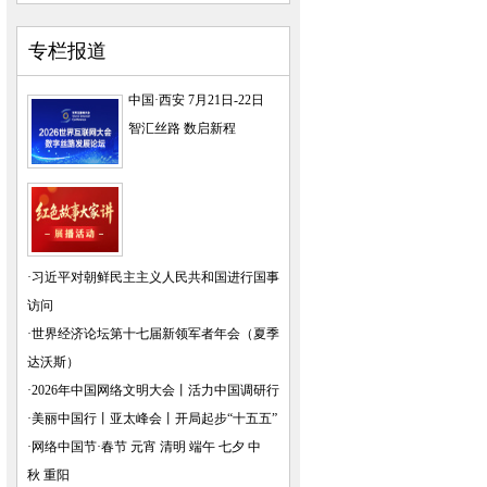
专栏报道
中国·西安 7月21日-22日
智汇丝路 数启新程
·
习近平对朝鲜民主主义人民共和国进行国事
访问
·
世界经济论坛第十七届新领军者年会（夏季
达沃斯）
·
2026年中国网络文明大会
丨
活力中国调研行
·
美丽中国行
丨
亚太峰会
丨
开局起步“十五五”
·
网络中国节·春节
元宵
清明
端午
七夕
中
秋
重阳