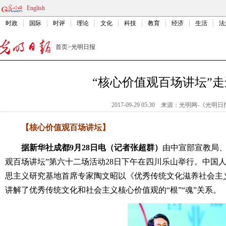
English
时政
国际
时评
理论
文化
科技
教育
经济
生活
法
首页
>
光明日报
“核心价值观百场讲坛”
2017-09-29 05:30
来源：
光明网-《光明日
【核心价值观百场讲坛】
据新华社成都9月28日电（记者张超群）
由中宣部宣教局、
观百场讲坛”第六十二场活动28日下午在四川乐山举行。中国
思主义研究基地首席专家陶文昭以《优秀传统文化滋养社会主
讲解了优秀传统文化和社会主义核心价值观的“根”“魂”关系。