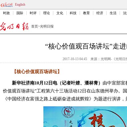
English
时政
国际
时评
理论
文化
科技
教育
经济
生活
法
首页
>
光明日报
“核心价值观百场讲坛”走
2017-10-13 04:45
来源：
光明网-《光明日
【核心价值观百场讲坛】
新华社济南10月12日电（记者叶婧、潘林青）
由中宣部宣
价值观百场讲坛”工程第六十三场活动12日在山东德州举办。
《中国经济在富强之路上砥砺奋进成就辉煌》为题进行演讲，