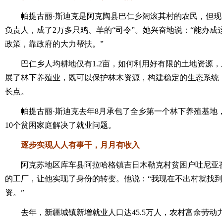
帕提古丽·斯迪克是阿克陶县巴仁乡阔滚其村的农民，但现
负责人，成了2万多只鸡、羊的“司令”。她兴奋地说：“能办
政策，靠政府的大力帮扶。”
巴仁乡人均耕地仅有1.2亩，如何利用好有限的土地资源，
展了林下养殖业，既可以保护林木资源，构建稳定的生态系统
长点。
帕提古丽·斯迪克去年8月承包了全乡第一个林下养殖基地
10个贫困家庭解决了就业问题。
逐步实现人人有事干，月月有收入
阿克苏地区库车县阿拉哈格镇吉日木勒克村贫困户吐尼亚孜
的工厂，让他实现了身份的转变。他说：“我现在不出村就找到了
资。”
去年，新疆城镇新增就业人口达45.5万人，农村富余劳动力