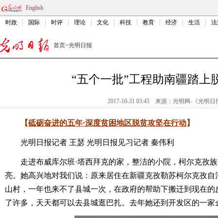
English
时政
国际
时评
理论
文化
科技
教育
经济
生活
法
首页
>
光明日报
“五个一批”工程助南疆踏上
2017-10-31 03:45
来源：
光明网-《光明日
【
砥砺奋进的五年·深度贫困地区脱贫攻坚在行动
】
光明日报记者 王瑟 光明日报见习记者 秦伟利
走进布威库尔班·塔西拜克的家，整洁的小院，柯尔克孜
亮。她高兴地对我们说：原来居住在新疆克孜勒苏柯尔克孜自
山村，一年也来不了县城一次，在政府的帮助下搬迁到现在的
了许多，天天都可以去县城逛巴扎。去年她还到开发区的一家企