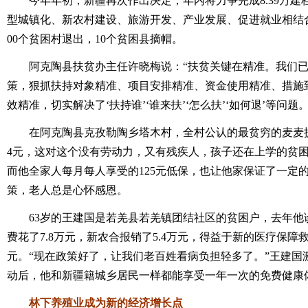
今年年初，新疆再次作出决定，年内将力争完成8.39万建
型城镇化、新农村建设、旅游开发、产业发展、促进就业相结合
00个贫困村退出，10个贫困县摘帽。
阿克陶县扶贫办主任许晓梅说：“扶贫关键在精准。我们已
策，狠抓扶持对象精准、项目安排精准、资金使用精准、措施
效精准，切实解决了‘扶持谁’‘谁来扶’‘怎么扶’‘如何退’等问题。
在阿克陶县克孜勒陶乡塔木村，全村公认的最贫穷的麦麦提·
4元，这对这个没有劳动力，又有残疾人，孩子还在上学的贫困
而他全家人每月每人享受的125元低保，也让他家保证了一定
策，老人总是心怀感恩。
63岁的王建国是若羌县若羌镇团结社区的贫困户，去年他
费花了7.8万元，新农合报销了5.4万元，得益于新的医疗保障救
元。“现在政策好了，让我们老百姓看病负担轻多了。”王建国
动后，他和新疆籍城乡居民一样都能享受一年一次的免费健康
林下养殖业成为新的经济增长点