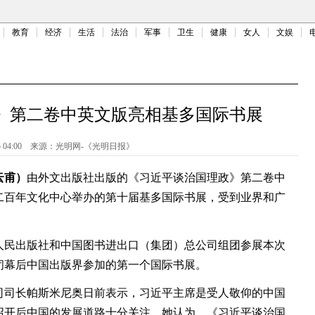
教育
经济
生活
法治
军事
卫生
健康
女人
文娱
》第二卷中英文版亮相基多国际书展
 04:00
来源：
光明网-《光明日报》
云甫）
由外文出版社出版的《习近平谈治国理政》第二卷中
二百年文化中心举办的第十届基多国际书展，受到业界和广
民出版社和中国图书进出口（集团）总公司组团参展本次
闭幕后中国出版界参加的第一个国际书展。
司长帕斯米尼奥日前表示，习近平主席是受人敬仰的中国
召开后中国的发展道路十分关注。她认为，《习近平谈治国