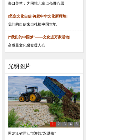
海口美兰：为困境儿童点亮微心愿
[坚定文化自信 铸就中华文化新辉煌]
我们的自信来自扎根中国大地
[“我们的中国梦”——文化进万家活动]
高质量文化盛宴暖人心
光明图片
1
2
3
4
5
黑龙江省同江市迎战“双洪峰”