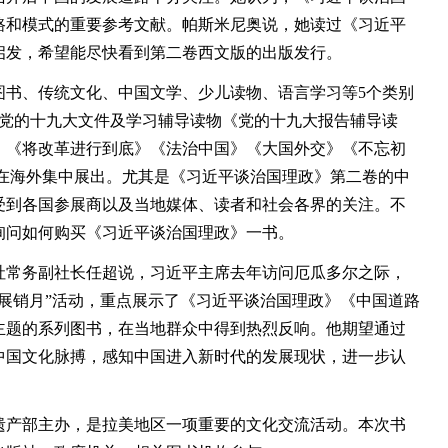
路和模式的重要参考文献。帕斯米尼奥说，她读过《习近平
启发，希望能尽快看到第二卷西文版的出版发行。
、传统文化、中国文学、少儿读物、语言学习等5个类别
的党的十九大文件及学习辅导读物《党的十九大报告辅导读
》《将改革进行到底》《法治中国》《大国外交》《不忘初
次在海外集中展出。尤其是《习近平谈治国理政》第二卷的中
受到各国参展商以及当地媒体、读者和社会各界的关注。不
询问如何购买《习近平谈治国理政》一书。
常务副社长任超说，习近平主席去年访问厄瓜多尔之际，
展销月”活动，重点展示了《习近平谈治国理政》《中国道路
主题的系列图书，在当地群众中得到热烈反响。他期望通过
中国文化脉搏，感知中国进入新时代的发展现状，进一步认
产部主办，是拉美地区一项重要的文化交流活动。本次书