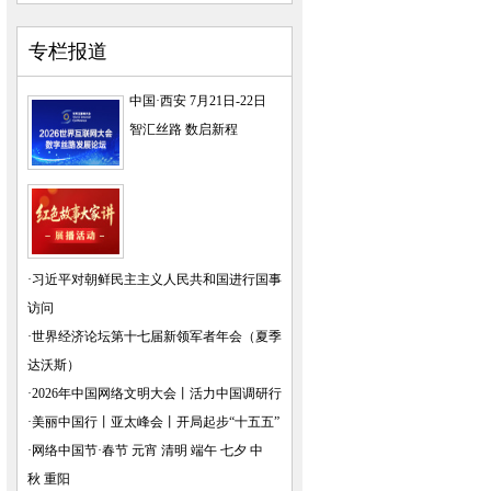
专栏报道
中国·西安 7月21日-22日
智汇丝路 数启新程
·
习近平对朝鲜民主主义人民共和国进行国事
访问
·
世界经济论坛第十七届新领军者年会（夏季
达沃斯）
·
2026年中国网络文明大会
丨
活力中国调研行
·
美丽中国行
丨
亚太峰会
丨
开局起步“十五五”
·
网络中国节·春节
元宵
清明
端午
七夕
中
秋
重阳