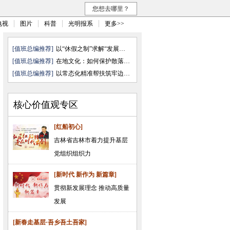
您想去哪里？
电视
图片
科普
光明报系
更多>>
[值班总编推荐]
以“休假之制”求解“发展之需”
[值班总编推荐]
在地文化：如何保护散落的文化“ ...
[值班总编推荐]
以常态化精准帮扶筑牢边疆民族地 ...
核心价值观专区
[红船初心]
吉林省吉林市着力提升基层
党组织组织力
[新时代 新作为 新篇章]
贯彻新发展理念 推动高质量
发展
[新春走基层·吾乡吾土吾家]