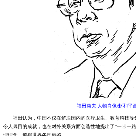
福田康夫 人物肖像/赵和平
福田认为，中国不仅在解决国内的医疗卫生、教育科技等领
令人瞩目的成就，也在对外关系方面创造性地提出了“一带一路
理理念，值得世界各国借鉴。