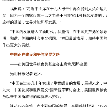
福田说：“习近平主席在十九大报告中再次提到人类命运共
义，因为一个国家仅靠一己之力是不可能实现可持续发展的，
这样的基础，世界才能和平发展。”
“中国的发展进入了新时代，我坚信，在中国共产党的领导
明、和谐、美丽的社会主义强国。”福田最后表示，期待中国
作出更大的贡献。
中国正在建设和平与发展之路
——访美国世界粮食奖基金会主席肯尼斯·奎因
光明日报记者 赵凡
“中国在过去几十年实现了举世瞩目的发展，展望未来，中国
九大：中国发展和世界意义”国际智库研讨会上，美国世界粮食
放以来中国所取得的成就表示赞叹。
谈起1979年第一次来到中国的情景，奎因感触颇深：“197