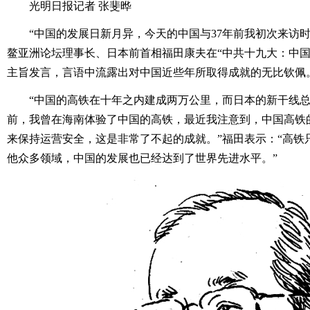
光明日报记者 张斐晔
“中国的发展日新月异，今天的中国与37年前我初次来访时
鳌亚洲论坛理事长、日本前首相福田康夫在“中共十九大：中国
主旨发言，言语中流露出对中国近些年所取得成就的无比钦佩
“中国的高铁在十年之内建成两万公里，而日本的新干线总
前，我曾在海南体验了中国的高铁，最近我注意到，中国高铁的
来保持运营安全，这是非常了不起的成就。”福田表示：“高铁
他众多领域，中国的发展也已经达到了世界先进水平。”