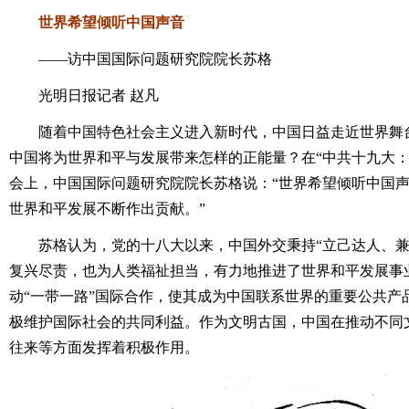
世界希望倾听中国声音
——访中国国际问题研究院院长苏格
光明日报记者 赵凡
随着中国特色社会主义进入新时代，中国日益走近世界舞台
中国将为世界和平与发展带来怎样的正能量？在“中共十九大：
会上，中国国际问题研究院院长苏格说：“世界希望倾听中国
世界和平发展不断作出贡献。”
苏格认为，党的十八大以来，中国外交秉持“立己达人、兼
复兴尽责，也为人类福祉担当，有力地推进了世界和平发展事
动“一带一路”国际合作，使其成为中国联系世界的重要公共产
极维护国际社会的共同利益。作为文明古国，中国在推动不同
往来等方面发挥着积极作用。