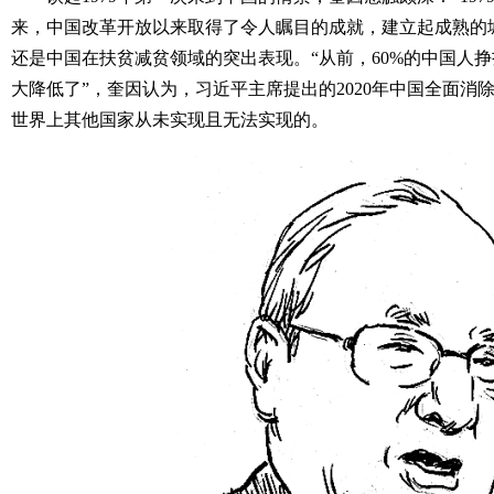
来，中国改革开放以来取得了令人瞩目的成就，建立起成熟的
还是中国在扶贫减贫领域的突出表现。“从前，60%的中国人
大降低了”，奎因认为，习近平主席提出的2020年中国全面消
世界上其他国家从未实现且无法实现的。