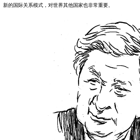
新的国际关系模式，对世界其他国家也非常重要。