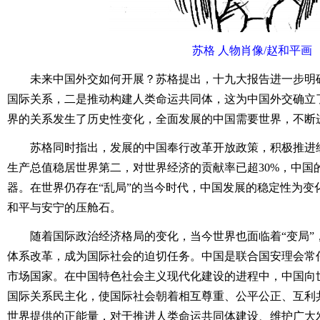
苏格 人物肖像/赵和平画
未来中国外交如何开展？苏格提出，十九大报告进一步明确
国际关系，二是推动构建人类命运共同体，这为中国外交确立
界的关系发生了历史性变化，全面发展的中国需要世界，不断
苏格同时指出，发展的中国奉行改革开放政策，积极推进经
生产总值稳居世界第二，对世界经济的贡献率已超30%，中国
器。在世界仍存在“乱局”的当今时代，中国发展的稳定性为变
和平与安宁的压舱石。
随着国际政治经济格局的变化，当今世界也面临着“变局”
体系改革，成为国际社会的迫切任务。中国是联合国安理会常
市场国家。在中国特色社会主义现代化建设的进程中，中国向世
国际关系民主化，使国际社会朝着相互尊重、公平公正、互利共
世界提供的正能量，对于推进人类命运共同体建设、维护广大