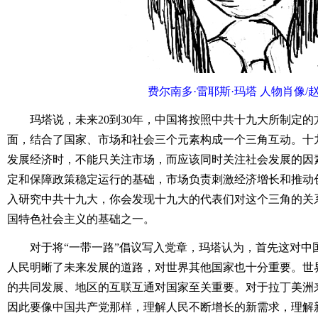
费尔南多·雷耶斯·玛塔 人物肖像/
玛塔说，未来20到30年，中国将按照中共十九大所制定的
面，结合了国家、市场和社会三个元素构成一个三角互动。十
发展经济时，不能只关注市场，而应该同时关注社会发展的因
定和保障政策稳定运行的基础，市场负责刺激经济增长和推动
入研究中共十九大，你会发现十九大的代表们对这个三角的关
国特色社会主义的基础之一。
对于将“一带一路”倡议写入党章，玛塔认为，首先这对中
人民明晰了未来发展的道路，对世界其他国家也十分重要。世
的共同发展、地区的互联互通对国家至关重要。对于拉丁美洲
因此要像中国共产党那样，理解人民不断增长的新需求，理解