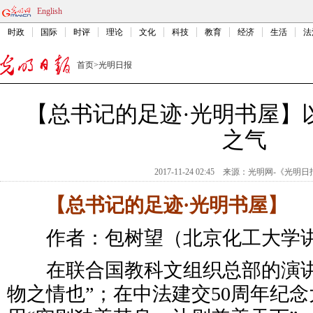
English
时政
国际
时评
理论
文化
科技
教育
经济
生活
法
首页
>
光明日报
【总书记的足迹·光明书屋】
之气
2017-11-24 02:45
来源：
光明网-《光明日
【总书记的足迹·光明书屋】
作者：包树望（北京化工大学
在联合国教科文组织总部的演讲
物之情也”；在中法建交50周年纪