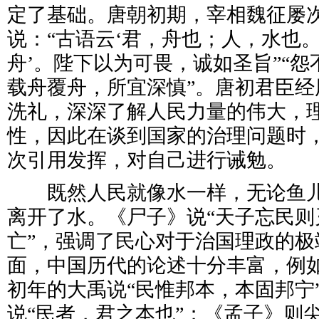
定了基础。唐朝初期，宰相魏征屡
说：“古语云‘君，舟也；人，水也
舟’。陛下以为可畏，诚如圣旨”“
载舟覆舟，所宜深慎”。唐初君臣经
洗礼，深深了解人民力量的伟大，
性，因此在谈到国家的治理问题时，
次引用发挥，对自己进行诫勉。
既然人民就像水一样，无论鱼儿
离开了水。《尸子》说“天子忘民则
亡”，强调了民心对于治国理政的极
面，中国历代的论述十分丰富，例
初年的大禹说“民惟邦本，本固邦宁
说“民者，君之本也”；《孟子》则