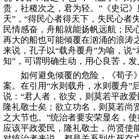
贵，社稷次之，君为轻。”《史记》
天”，“得民心者得天下，失民心者
民情感奋，舟船就能扬帆远航；民
再大的船也可能倾覆在汹涌的浪涛
来说，孔子以“载舟覆舟”为喻，说
知”，可谓明确生动，用心良苦，发
如何避免倾覆的危险，《荀子》
案。在引用“水则载舟，水则覆舟”
说：“君人者，欲安，则莫若平政爱
隆礼敬士矣；欲立功名，则莫若尚
之大节也。”统治者要安荣显名，使
应该平政爱民，隆礼敬士，尚贤使
对统治者来说，都是关系到生死存