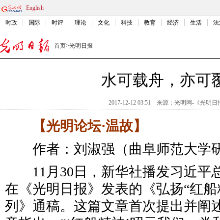
English
时政
国际
时评
理论
文化
科技
教育
经济
生活
法
首页
>
光明日报
水可载舟，亦可
2017-12-12 03:51
来源：
光明网-《光明日
【光明论坛·温故】
作者：刘淑强（曲阜师范大学
11月30日，新华社播发习近平总书
在《光明日报》发表的《弘扬“红船
列》通稿。这篇文章首次提出并阐述