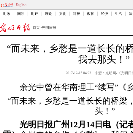
English
时政
国际
时评
理论
文化
科技
教育
经济
生活
法
首页
>
光明日报
“而未来，乡愁是一道长长的
我去那头！”
2017-12-15 04:23
来源：
光明网-《光明日
余光中曾在华南理工“续写”《乡
“而未来，乡愁是一道长长的桥梁
头！”
光明日报广州12月14日电（记者