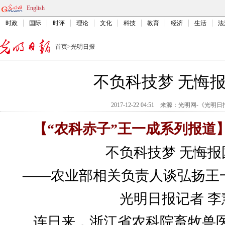
English
时政
国际
时评
理论
文化
科技
教育
经济
生活
法
首页
>
光明日报
不负科技梦 无悔
2017-12-22 04:51
来源：
光明网-《光明日
【“农科赤子”王一成系列报道
不负科技梦 无悔报
——农业部相关负责人谈弘扬王
光明日报记者 李
连日来，浙江省农科院畜牧兽医