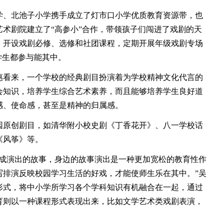
学、北池子小学携手成立了灯市口小学优质教育资源带，也
术剧院建立了“高参小”合作，带领孩子们闯进了戏剧的天
，开设戏剧必修、选修和社团课程，定期开展年级戏剧专场
学生都参与能其中。
看来，一个学校的经典剧目扮演着为学校精神文化代言的
会知识，培养学生综合艺术素养，而且能够培养学生良好道
感、使命感，甚至是精神的归属感。
原创剧目，如清华附小校史剧《丁香花开》、八一学校话
《风筝》等。
演出的故事，身边的故事演出是一种更加宽松的教育性作
写排演反映校园学习生活的好戏，才能使师生乐在其中。”吴
形式，将中小学所学习各个学科知识有机融合在一起，通过
育则以一种课程形式表现出来，比如文学艺术类戏剧表演，