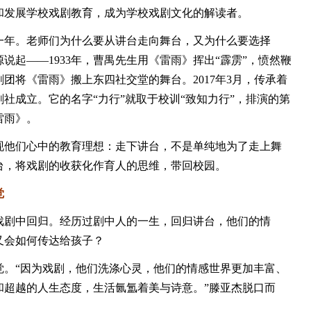
和发展学校戏剧教育，成为学校戏剧文化的解读者。
年。老师们为什么要从讲台走向舞台，又为什么要选择
说起——1933年，曹禺先生用《雷雨》挥出“霹雳”，愤然鞭
团将《雷雨》搬上东四社交堂的舞台。2017年3月，传承着
社成立。它的名字“力行”就取于校训“致知力行”，排演的第
雷雨》。
他们心中的教育理想：走下讲台，不是单纯地为了走上舞
台，将戏剧的收获化作育人的思维，带回校园。
觉
剧中回归。经历过剧中人的一生，回归讲台，他们的情
又会如何传达给孩子？
“因为戏剧，他们洗涤心灵，他们的情感世界更加丰富、
和超越的人生态度，生活氤氲着美与诗意。”滕亚杰脱口而