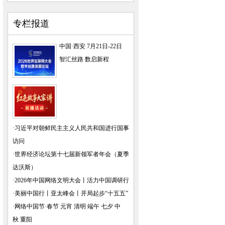
专栏报道
中国·西安 7月21日-22日
智汇丝路 数启新程
·
习近平对朝鲜民主主义人民共和国进行国事
访问
·
世界经济论坛第十七届新领军者年会（夏季
达沃斯）
·
2026年中国网络文明大会
丨
活力中国调研行
·
美丽中国行
丨
亚太峰会
丨
开局起步“十五五”
·
网络中国节·春节
元宵
清明
端午
七夕
中
秋
重阳