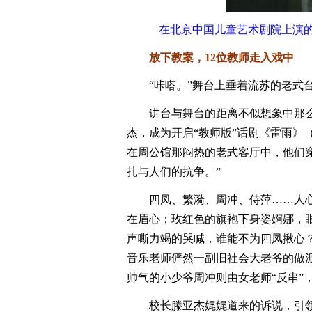
在北京中国儿童艺术剧院上演的
放下教案，12位教师走入戏中
“咔嗒。”舞台上垂着流苏的老式
讲台与舞台的距离不似想象中那么
杰，成为开启“教师版”话剧《雷雨》
在周公馆那闷热的老式客厅中，他们
扎与人们的抗争。”
四凤、繁漪、周冲、侍萍……人心
在眉心；玫红色的旗袍下身姿婀娜，
声嘶力竭的哭喊，谁能不为四凤揪心？
音乐老师俨然一副旧社会大老爷的做派
帅气的小少爷周冲则由女老师“反串”
校长滕亚杰娓娓道来的诉说，引领