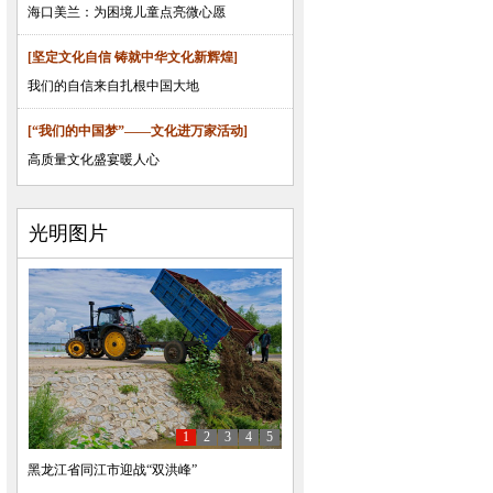
海口美兰：为困境儿童点亮微心愿
[坚定文化自信 铸就中华文化新辉煌]
我们的自信来自扎根中国大地
[“我们的中国梦”——文化进万家活动]
高质量文化盛宴暖人心
光明图片
1
2
3
4
5
黑龙江省同江市迎战“双洪峰”