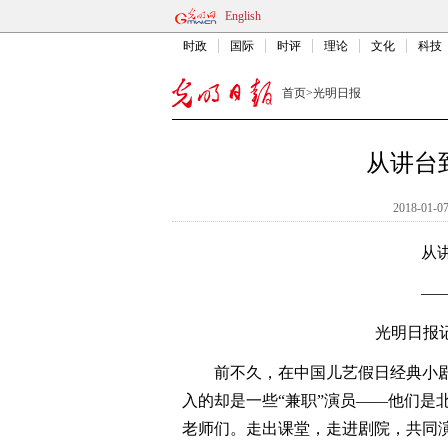
English
时政
国际
时评
理论
文化
科技
首页
>
光明日报
从讲台
2018-01-07
从
—
光明日报记
前不久，在中国儿艺假日经典小剧
入的却是一些“兼职”演员——他们是
老师们。走出课堂，走进剧院，共同演