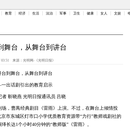
教育
经济
生活
法治
军事
卫生
健康
女人
文娱
到舞台，从舞台到讲台
 03:51
来源：
光明网-《光明日报》
讲台到舞台，从舞台到讲台
—一出话剧引出的教育启示
者 靳晓燕 光明日报通讯员 吕晓
场，曹禺经典剧目《雷雨》上演。不过，在舞台上倾情投
北京市东城区灯市口小学优质教育资源带“力行”教师戏剧社的
绎长达1个小时40分钟的“教师版”《雷雨》。