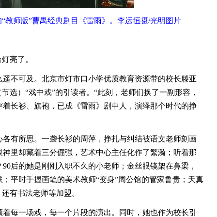
“教师版”曹禺经典剧目《雷雨》。李运恒摄/光明图片
台灯亮了。
遥不可及。北京市灯市口小学优质教育资源带的校长滕亚
（节选）“戏中戏”的引读者。“此刻，老师们换了一副形容，
穿着长衫、旗袍，已成《雷雨》剧中人，演绎那个时代的挣
各有所思。一袭长衫的周萍，挣扎与纠结被语文老师刻画
眼神里却藏着三分倔强，艺术中心主任化作了繁漪；听着那
90后的她是刚刚入职不久的小老师；金丝眼镜架在鼻梁，
；平时手握画笔的美术教师“变身”周公馆的管家鲁贵；天真
，还有书法老师等加盟。
着每一场戏，每一个片段的演出。同时，她也作为校长引