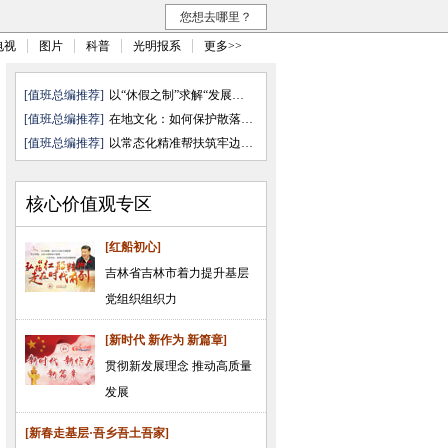
您想去哪里？
电视
图片
科普
光明报系
更多>>
[值班总编推荐]
以“休假之制”求解“发展之需”
[值班总编推荐]
在地文化：如何保护散落的文化“ ...
[值班总编推荐]
以常态化精准帮扶筑牢边疆民族地 ...
核心价值观专区
[红船初心]
吉林省吉林市着力提升基层
党组织组织力
[新时代 新作为 新篇章]
贯彻新发展理念 推动高质量
发展
[新春走基层·吾乡吾土吾家]