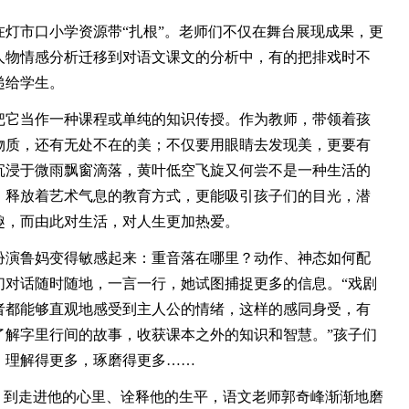
市口小学资源带“扎根”。老师们不仅在舞台展现成果，更
人物情感分析迁移到对语文课文的分析中，有的把排戏时不
递给学生。
它当作一种课程或单纯的知识传授。作为教师，带领着孩
物质，还有无处不在的美；不仅要用眼睛去发现美，更要有
沉浸于微雨飘窗滴落，黄叶低空飞旋又何尝不是一种生活的
、释放着艺术气息的教育方式，更能吸引孩子们的目光，潜
趣，而由此对生活，对人生更加热爱。
演鲁妈变得敏感起来：重音落在哪里？动作、神态如何配
们对话随时随地，一言一行，她试图捕捉更多的信息。“戏剧
者都能够直观地感受到主人公的情绪，这样的感同身受，有
了解字里行间的故事，收获课本之外的知识和智慧。”孩子们
，理解得更多，琢磨得更多……
到走进他的心里、诠释他的生平，语文老师郭奇峰渐渐地磨