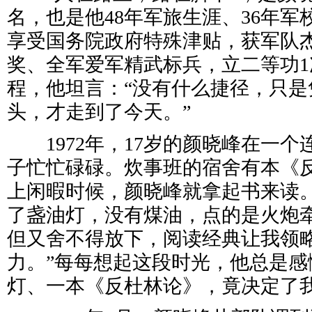
名，也是他48年军旅生涯、36年
享受国务院政府特殊津贴，获军队
奖、全军爱军精武标兵，立二等功
程，他坦言：“没有什么捷径，只是
头，才走到了今天。”
1972年，17岁的颜晓峰在一个
子忙忙碌碌。炊事班的宿舍有本《
上闲暇时候，颜晓峰就拿起书来读
了盏油灯，没有煤油，点的是火炮牵
但又舍不得放下，阅读经典让我领
力。”每每想起这段时光，他总是感
灯、一本《反杜林论》，竟决定了我