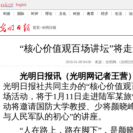
English
时政
国际
时评
理论
文化
科技
教育
经济
生活
法
首页
>
光明日报
“核心价值观百场讲坛”将走
2018-01-09 04:00
来源：
光明网-《光明日
光明日报讯（光明网记者王营
光明日报社共同主办的“核心价值观百
场活动，将于1月11日走进
陆军某旅
动将邀请国防大学教授、少将颜晓峰
与人民军队的初心”的讲座。
“人在路上，路在脚下”，是颜晓