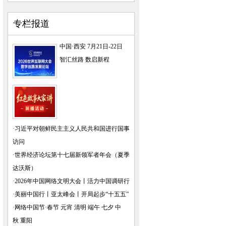
专栏报道
中国·西安 7月21日-22日
智汇丝路 数启新程
·
习近平对朝鲜民主主义人民共和国进行国事
访问
·
世界经济论坛第十七届新领军者年会（夏季
达沃斯）
·
2026年中国网络文明大会
丨
活力中国调研行
·
美丽中国行
丨
亚太峰会
丨
开局起步“十五五”
·
网络中国节·春节
元宵
清明
端午
七夕
中
秋
重阳