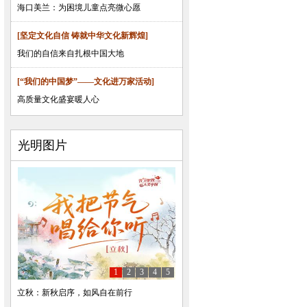
海口美兰：为困境儿童点亮微心愿
[坚定文化自信 铸就中华文化新辉煌]
我们的自信来自扎根中国大地
[“我们的中国梦”——文化进万家活动]
高质量文化盛宴暖人心
光明图片
1
2
3
4
5
立秋：新秋启序，如风自在前行