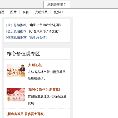
您想去哪里？
电视
图片
科普
光明报系
更多>>
[值班总编推荐]
"电影+"带动产业链,再证无可取代
[值班总编推荐]
从“看风景”到“读文化”——透 ...
[值班总编推荐]
[民生总关情]
核心价值观专区
[红船初心]
吉林省吉林市着力提升基层
党组织组织力
[新时代 新作为 新篇章]
贯彻新发展理念 推动高质量
发展
[新春走基层·吾乡吾土吾家]