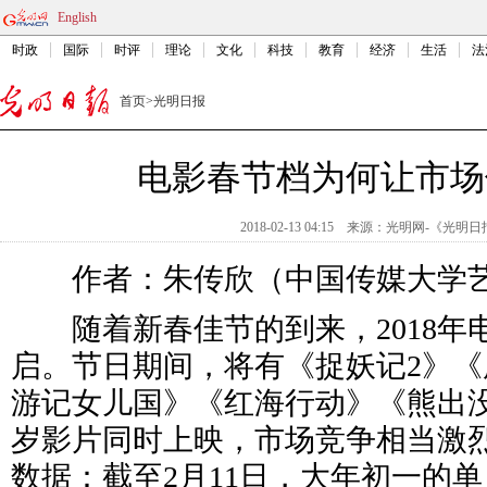
English
时政
国际
时评
理论
文化
科技
教育
经济
生活
法
首页
>
光明日报
电影春节档为何让市场
2018-02-13 04:15
来源：
光明网-《光明日
作者：朱传欣（中国传媒大学艺
随着新春佳节的到来，2018年
启。节日期间，将有《捉妖记2》《
游记女儿国》《红海行动》《熊出没
岁影片同时上映，市场竞争相当激
数据：截至2月11日，大年初一的单