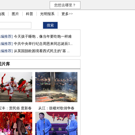
您想去哪里？
电视
图片
科普
光明报系
更多>>
总编推荐]
今天孩子睡饱，像当年要吃饱一样难
总编推荐]
中共中央举行纪念周恩来同志诞辰1...
总编推荐]
从英国脱欧困境看西式民主的“基 ...
图片库
宝丰：赏民俗 度新春
从江：鼓楼对歌俏争春