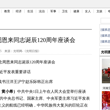
教育
经济
生活
法治
军事
卫生
健康
女人
文娱
[值班
[值班
恩来同志诞辰120周年座谈会
[值班
15
来源：
光明网-《光明日报》
光明
念周恩来同志诞辰120周年座谈会
近平发表重要讲话
战书汪洋王沪宁赵乐际韩正出席
河南
、黄小希）
中共中央1日上午在人民大会堂举行座谈
中共中央总书记、国家主席、中央军委主席习近平发表
主义的航线已经明确，中华民族伟大复兴的巨轮正在