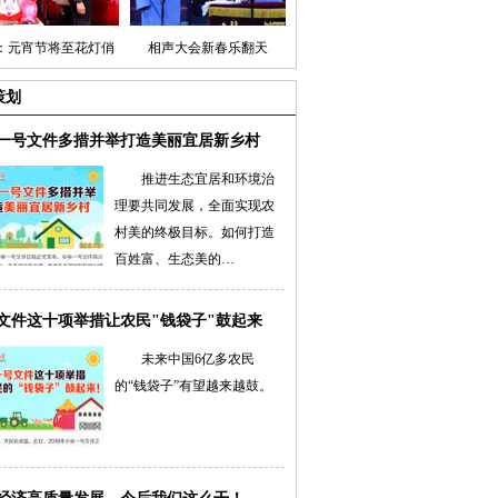
：元宵节将至花灯俏
相声大会新春乐翻天
策划
一号文件多措并举打造美丽宜居新乡村
推进生态宜居和环境治
理要共同发展，全面实现农
村美的终极目标。如何打造
百姓富、生态美的…
文件这十项举措让农民"钱袋子"鼓起来
未来中国6亿多农民
的“钱袋子”有望越来越鼓。