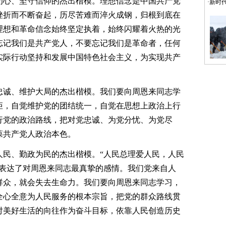
心、坚守信仰的杰出楷模。理想信念是中国共产党
·
新时
挫折而不断奋起，历尽苦难而淬火成钢，归根到底在
理想和革命信念始终坚定执着，始终闪耀着火热的光
忘记我们是共产党人，不要忘记我们是革命者，任何
实际行动坚持和发展中国特色社会主义，为实现共产
诚、维护大局的杰出楷模。我们要向周恩来同志学
矩，自觉维护党的团结统一，自觉在思想上政治上行
行党的政治路线，把对党忠诚、为党分忧、为党尽
葆共产党人政治本色。
、勤政为民的杰出楷模。“人民总理爱人民，人民
言表达了对周恩来同志最真挚的感情。我们党来自人
群众，就会失去生命力。我们要向周恩来同志学习，
全心全意为人民服务的根本宗旨，把党的群众路线贯
对美好生活的向往作为奋斗目标，依靠人民创造历史