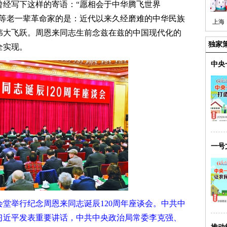
曾经写下这样的寄语：“愿相会于中华腾飞世界
志等老一辈革命家的是：近代以来久经磨难的中华民族
上海
伟大飞跃。周恩来同志生前念兹在兹的中国现代化的
独家
全实现。
中央
一号
堂举行纪念周恩来同志诞辰120周年座谈会。中共中
习近平发表重要讲话，中共中央政治局常委李克强、