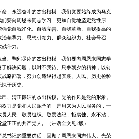
命、永远奋斗的杰出楷模。我们党要始终成为马克
我们要向周恩来同志学习，更加自觉地坚定党性原
增强党自我净化、自我完善、自我革新、自我提高的
政治领导力、思想引领力、群众组织力、社会号召
大战斗力。
当、鞠躬尽瘁的杰出楷模。我们要向周恩来同志学
善于解决问题，以时不我待、只争朝夕的精神，以钉
项战略部署，努力创造经得起实践、人民、历史检验
无愧于历史。
己、清正廉洁的杰出楷模。党的作风是党的形象。
的权力是党和人民赋予的，是用来为人民服务的，一
敬畏人民、敬畏组织、敬畏法纪，拒腐蚀、永不沾，
堂堂正正的共产党人。（讲话全文见2版）
总书记的重要讲话，回顾了周恩来同志伟大、光荣