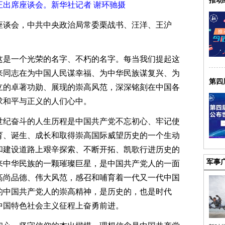
推动
出席座谈会。新华社记者 谢环驰摄
谈会，中共中央政治局常委栗战书、汪洋、王沪
是一个光荣的名字、不朽的名字。每当我们提起这
来同志在为中国人民谋幸福、为中华民族谋复兴、为
第四
立的卓著功勋、展现的崇高风范，深深铭刻在中国各
求和平与正义的人们心中。
纪奋斗的人生历程是中国共产党不忘初心、牢记使
育、诞生、成长和取得崇高国际威望历史的一个生动
和建设道路上艰辛探索、不断开拓、凯歌行进历史的
军事
来中华民族的一颗璀璨巨星，是中国共产党人的一面
高尚品德、伟大风范，感召和哺育着一代又一代中国
的中国共产党人的崇高精神，是历史的，也是时代
中国特色社会主义征程上奋勇前进。