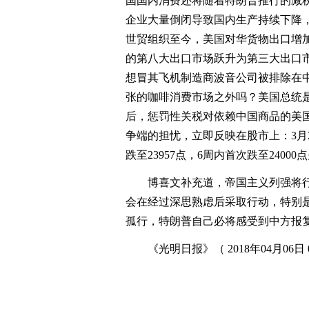
国国内消费还将随着特朗普推行的减税进
企业大量倒闭导致国内生产持续下降，
世贸组织至今，美国对华货物出口增加
的第八大出口市场跃升为第三大出口
想冒其飞机制造商波音公司被排除在
张的咖啡消费市场之外吗？美国总统
后，惩罚性关税对依赖中国商品的美
争端的担忧，立即反映在股市上：3月
跌至23957点，6周内首次跌至2400
博喜文补充道，帝国主义列强将行
会在经过深思熟虑后采取行动，特别
孤行，特朗普自己必将感受到中方报
《光明日报》（ 2018年04月06日 