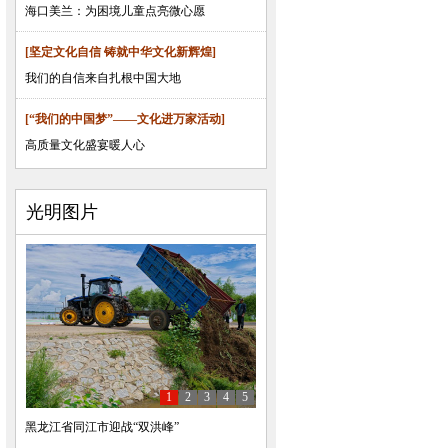
海口美兰：为困境儿童点亮微心愿
[坚定文化自信 铸就中华文化新辉煌]
我们的自信来自扎根中国大地
[“我们的中国梦”——文化进万家活动]
高质量文化盛宴暖人心
光明图片
1
2
3
4
5
黑龙江省同江市迎战“双洪峰”