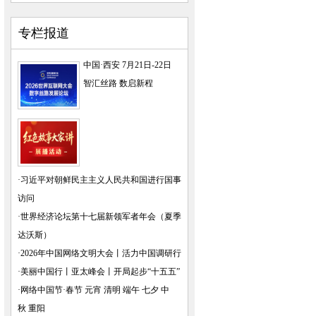
专栏报道
中国·西安 7月21日-22日
智汇丝路 数启新程
·
习近平对朝鲜民主主义人民共和国进行国事
访问
·
世界经济论坛第十七届新领军者年会（夏季
达沃斯）
·
2026年中国网络文明大会
丨
活力中国调研行
·
美丽中国行
丨
亚太峰会
丨
开局起步“十五五”
·
网络中国节·春节
元宵
清明
端午
七夕
中
秋
重阳