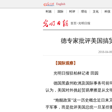
English
时政
国际
时评
理论
文化
科技
首页
>
光明日报
德专家批评美国搞
2018-04-06
【国际观察】
光明日报驻柏林记者 田园
德国黑森州欧洲及国际事务司前司
认为，美国对外挑起贸易摩擦是从文明
“炮舰政策”这一历史概念近日来又
乎军事，而是批评美国总统一旦某些