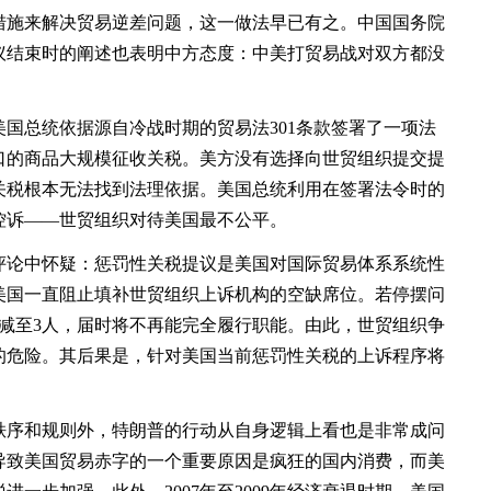
施来解决贸易逆差问题，这一做法早已有之。中国国务院
议结束时的阐述也表明中方态度：中美打贸易战对双方都没
总统依据源自冷战时期的贸易法301条款签署了一项法
口的商品大规模征收关税。美方没有选择向世贸组织提交提
关税根本无法找到法理依据。美国总统利用在签署法令时的
控诉——世贸组织对待美国最不公平。
论中怀疑：惩罚性关税提议是美国对国际贸易体系系统性
美国一直阻止填补世贸组织上诉机构的空缺席位。若停摆问
减至3人，届时将不再能完全履行职能。由此，世贸组织争
的危险。其后果是，针对美国当前惩罚性关税的上诉程序将
序和规则外，特朗普的行动从自身逻辑上看也是非常成问
导致美国贸易赤字的一个重要原因是疯狂的国内消费，而美