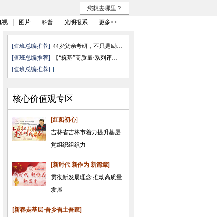
您想去哪里？
电视
图片
科普
光明报系
更多>>
[值班总编推荐]
44岁父亲考研，不只是励志故事
[值班总编推荐]
【“筑基”高质量·系列评论之四 ...
[值班总编推荐]
[ ...
核心价值观专区
[红船初心]
吉林省吉林市着力提升基层
党组织组织力
[新时代 新作为 新篇章]
贯彻新发展理念 推动高质量
发展
[新春走基层·吾乡吾土吾家]