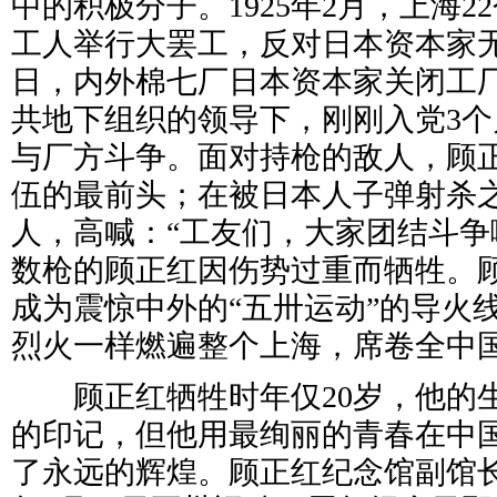
中的积极分子。1925年2月，上海2
工人举行大罢工，反对日本资本家无
日，内外棉七厂日本资本家关闭工
共地下组织的领导下，刚刚入党3
与厂方斗争。面对持枪的敌人，顾
伍的最前头；在被日本人子弹射杀
人，高喊：“工友们，大家团结斗争啊
数枪的顾正红因伤势过重而牺牲。
成为震惊中外的“五卅运动”的导火
烈火一样燃遍整个上海，席卷全中
顾正红牺牲时年仅20岁，他的
的印记，但他用最绚丽的青春在中
了永远的辉煌。顾正红纪念馆副馆长