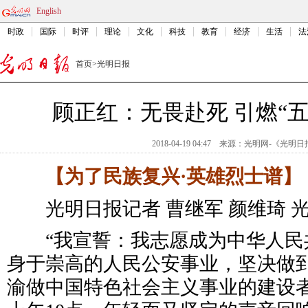
English
时政
国际
时评
理论
文化
科技
教育
经济
生活
法
首页
>
光明日报
顾正红：无畏赴死 引燃“
2018-04-19 04:47
来源：
光明网-《光明日
【为了民族复兴·英雄烈士谱】
光明日报记者 曹继军 颜维琦 光
“我宣誓：我志愿成为中华人民
身于崇高的人民公安事业，坚决做
渝做中国特色社会主义事业的建设者