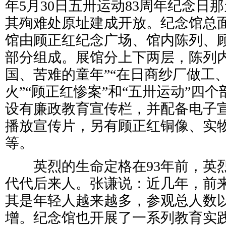
年5月30日五卅运动83周年纪念日
其殉难处原址建成开放。纪念馆总面
馆由顾正红纪念广场、馆内陈列、
部分组成。展馆分上下两层，陈列内
国、苦难的童年”“在日商纱厂做工
火”“顾正红惨案”和“五卅运动”四
设有廉政教育宣传栏，并配备电子
播放宣传片，另有顾正红铜像、实
等。
英烈的生命定格在93年前，英
代代后来人。张谦说：近几年，前
其是年轻人越来越多，参观总人数以
增。纪念馆也开展了一系列教育实