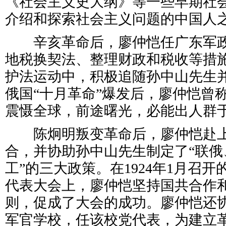
《社会主义史大纲》等一些早期社
介绍和探索社会主义问题的中国人
辛亥革命后，廖仲恺任广东军政
地税换契法、整理财政和税收等措施
护法运动中，积极追随孙中山先生
俄国“十月革命”爆发后，廖仲恺曾
震慑全球，前途曙光，必能出人群于
陈炯明叛变革命后，廖仲恺赴上
合，并协助孙中山先生制定了“联俄
工”的三大政策。在1924年1月召
代表大会上，廖仲恺坚持国共合作
则，促成了大会的成功。廖仲恺还
军官学校，任该校党代表，为建立