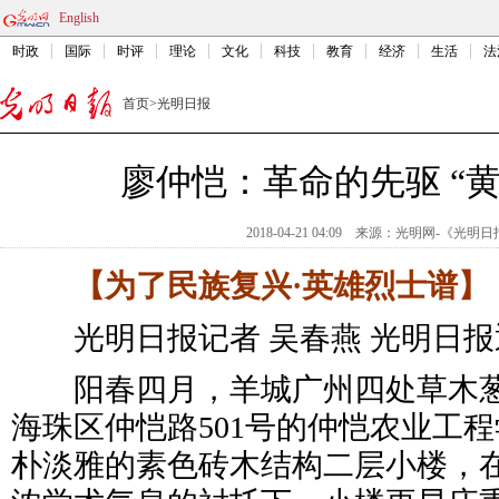
English
时政
国际
时评
理论
文化
科技
教育
经济
生活
法
首页
>
光明日报
廖仲恺：革命的先驱 “
2018-04-21 04:09
来源：
光明网-《光明日
【为了民族复兴·英雄烈士谱】
光明日报记者 吴春燕 光明日报
阳春四月，羊城广州四处草木葱
海珠区仲恺路501号的仲恺农业工
朴淡雅的素色砖木结构二层小楼，