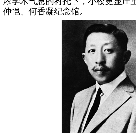
浓学术气息的衬托下，小楼更显庄
仲恺、何香凝纪念馆。