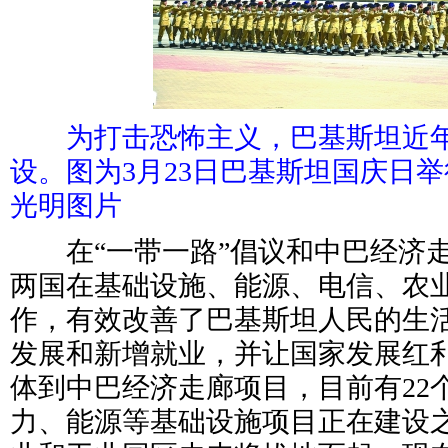
为打击恐怖主义，巴基斯坦近
设。图为3月23日巴基斯坦国庆日举
光明图片
在“一带一路”倡议和中巴经济走
两国在基础设施、能源、电信、农
作，有效改善了巴基斯坦人民的生
发展和新增就业，并让国家发展红
体到中巴经济走廊项目，目前有22
力、能源等基础设施项目正在建设