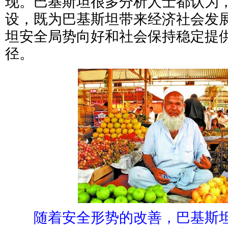
现。巴基斯坦很多分析人士都认为
设，既为巴基斯坦带来经济社会发
坦安全局势向好和社会保持稳定提
径。
随着安全形势的改善，巴基斯