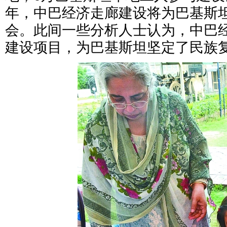
年，中巴经济走廊建设将为巴基斯坦
会。此间一些分析人士认为，中巴
建设项目，为巴基斯坦坚定了民族