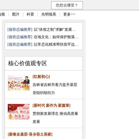
您想去哪里？
电视
图片
科普
光明报系
更多>>
[值班总编推荐]
以“休假之制”求解“发展之需”
[值班总编推荐]
在地文化：如何保护散落的文化“ ...
[值班总编推荐]
以常态化精准帮扶筑牢边疆民族地 ...
核心价值观专区
[红船初心]
吉林省吉林市着力提升基层
党组织组织力
[新时代 新作为 新篇章]
贯彻新发展理念 推动高质量
发展
[新春走基层·吾乡吾土吾家]