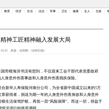
教育
经济
生活
法治
军事
卫生
健康
女人
文娱
模精神工匠精神融入发展大局
 05:45
来源：
光明网-《光明日报》
全国劳模海洪书没有想到，不仅迎来工会干部代表党委政府
元的人身意外伤害事故和人身意外伤害残疾保险。
新华人寿保险河南分公司，为全省新中国成立以来的5万
奖章获得者，捐送为期一年的人身意外伤害身故和人身意外
劳模生活保驾护航，再筑一层“风险保障”。而这一切，得益于
模情况进行的摸底调研。