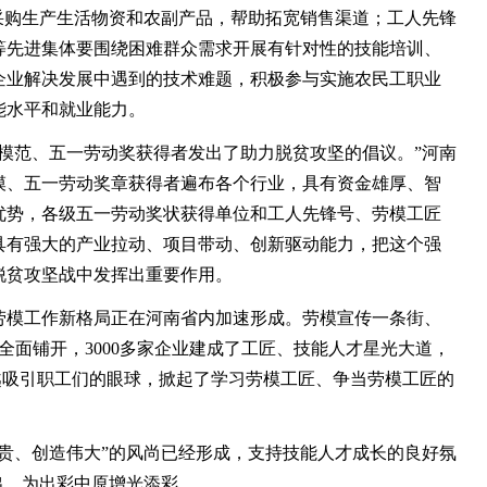
采购生产生活物资和农副产品，帮助拓宽销售渠道；工人先锋
等先进集体要围绕困难群众需求开展有针对性的技能培训、
企业解决发展中遇到的技术难题，积极参与实施农民工职业
能水平和就业能力。
范、五一劳动奖获得者发出了助力脱贫攻坚的倡议。”河南
模、五一劳动奖章获得者遍布各个行业，具有资金雄厚、智
优势，各级五一劳动奖状获得单位和工人先锋号、劳模工匠
具有强大的产业拉动、项目带动、创新驱动能力，把这个强
脱贫攻坚战中发挥出重要作用。
模工作新格局正在河南省内加速形成。劳模宣传一条街、
区全面铺开，3000多家企业建成了工匠、技能人才星光大道，
来越吸引职工们的眼球，掀起了学习劳模工匠、争当劳模工匠的
、创造伟大”的风尚已经形成，支持技能人才成长的良好氛
出，为出彩中原增光添彩。