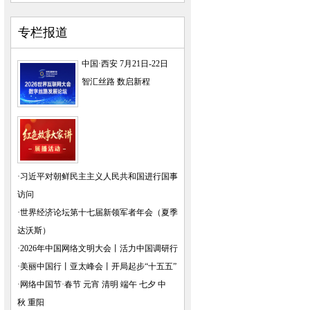
专栏报道
中国·西安 7月21日-22日
智汇丝路 数启新程
·
习近平对朝鲜民主主义人民共和国进行国事
访问
·
世界经济论坛第十七届新领军者年会（夏季
达沃斯）
·
2026年中国网络文明大会
丨
活力中国调研行
·
美丽中国行
丨
亚太峰会
丨
开局起步“十五五”
·
网络中国节·春节
元宵
清明
端午
七夕
中
秋
重阳