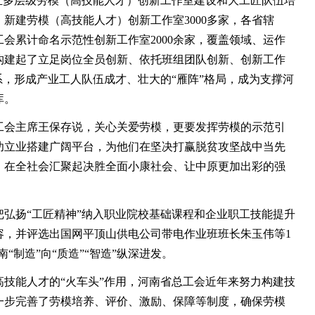
立多层级劳模（高技能人才）创新工作室建设和大工匠队伍培
新建劳模（高技能人才）创新工作室3000多家，各省辖
会累计命名示范性创新工作室2000余家，覆盖领域、运作
构建起了立足岗位全员创新、依托班组团队创新、创新工作
系，形成产业工人队伍成才、壮大的“雁阵”格局，成为支撑河
库。
会主席王保存说，关心关爱劳模，更要发挥劳模的示范引
功立业搭建广阔平台，为他们在坚决打赢脱贫攻坚战中当先
，在全社会汇聚起决胜全面小康社会、让中原更加出彩的强
扬“工匠精神”纳入职业院校基础课程和企业职工技能提升
容，并评选出国网平顶山供电公司带电作业班班长朱玉伟等1
“制造”向“质造”“智造”纵深进发。
能人才的“火车头”作用，河南省总工会近年来努力构建技
一步完善了劳模培养、评价、激励、保障等制度，确保劳模