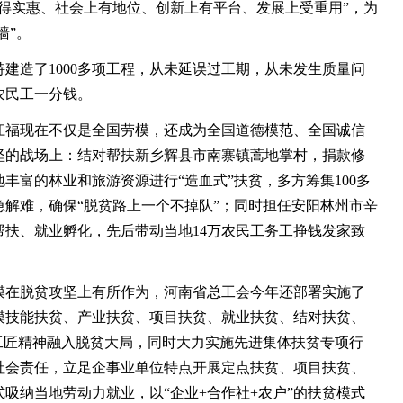
得实惠、社会上有地位、创新上有平台、发展上受重用”，为
墙”。
造了1000多项工程，从未延误过工期，从未发生质量问
农民工一分钱。
福现在不仅是全国劳模，还成为全国道德模范、全国诚信
坚的战场上：结对帮扶新乡辉县市南寨镇蒿地掌村，捐款修
丰富的林业和旅游资源进行“造血式”扶贫，多方筹集100多
解难，确保“脱贫路上一个不掉队”；同时担任安阳林州市辛
扶、就业孵化，先后带动当地14万农民工务工挣钱发家致
在脱贫攻坚上有所作为，河南省总工会今年还部署实施了
模技能扶贫、产业扶贫、项目扶贫、就业扶贫、结对扶贫、
工匠精神融入脱贫大局，同时大力实施先进集体扶贫专项行
社会责任，立足企事业单位特点开展定点扶贫、项目扶贫、
吸纳当地劳动力就业，以“企业+合作社+农户”的扶贫模式