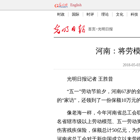
English
时政
国际
时评
理论
文化
科技
首页
>
光明日报
河南：将劳
2018-05-03
光明日报记者 王胜昔
“五一”劳动节前夕，河南67岁的
的“家访”，还领到了一份保额10万
像老海一样，今年河南省总工会联合
名省辖市级以上劳动模范、五一劳动
伤害残疾保险，保额总计50亿元，为
河南省总工会对于新中国成立以来劳