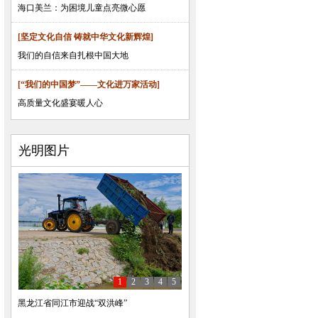
海口美兰：为困境儿童点亮微心愿
[坚定文化自信 铸就中华文化新辉煌]
我们的自信来自扎根中国大地
[“我们的中国梦”——文化进万家活动]
高质量文化盛宴暖人心
光明图片
1
2
3
4
5
黑龙江省同江市迎战“双洪峰”