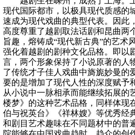
越剧生在嵊州，成熟于上海。上
现代国际都市，以极具现代质感的
速成为现代戏曲的典型代表。因此
高度尊重了越剧取法话剧和昆曲两个
旨趣，熔铸成“现代新古典”的艺术
强化着越剧的剧种文化品格。即以
言，两个形象保持了小说原著的人
了传统才子佳人戏曲中旖旎妙曼的
要的是增加了现代人性的深度赋予
从小说中一脉相承而能继续拓展的
楼梦》的这种艺术品格，同样体现
伯与祝英台》《祥林嫂》等优秀经
和剧目艺术趣味在不同题材中的普
院能够在中国戏曲趋时、趋众的创