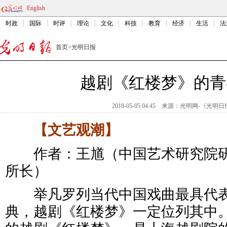
English
时政
国际
时评
理论
文化
科技
教育
经济
生活
法
首页
>
光明日报
越剧《红楼梦》的青
2018-05-05 04:45
来源：
光明网-《光明日
【文艺观潮】
作者：王馗（中国艺术研究院研
所长）
举凡罗列当代中国戏曲最具代表
典，越剧《红楼梦》一定位列其中。