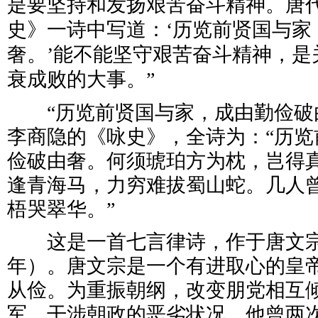
是要坚持和发扬艰苦奋斗精神。唐
史》一诗中写道：‘历览前贤国与家
奢。’能不能坚守艰苦奋斗精神，是
衰成败的大事。”
“历览前贤国与家，成由勤俭破由
李商隐的《咏史》，全诗为：“历览
俭破由奢。何须琥珀方为枕，岂得
逢青海马，力穷难拔蜀山蛇。几人
梧哭翠华。”
这是一首七言律诗，作于唐文宗开
年）。唐文宗是一个有进取心的皇
从俭。为重振朝纲，改变朋党相互
军、干涉朝政的恶劣状况，他曾两