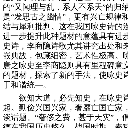
的“又闻理与乱，系人不系天”的归
是“发思古之幽情”，更有兴亡规律
结与犀利批判。这在我国咏史诗的
进一步提升此种题材的意蕴具有进
史诗，李商隐诗歌尤其讲究出处和
嵌典故，包藏细密，艺术性极高。
唐之咏史至李商隐则具有里程碑意
的题材，探索了新的手法，使咏史
于和谐统—。
欲知大道，必先知史，在咏史诗
起。勤俭兴国兴家，奢靡亡国亡家
谈话题。“奢侈之费，甚于天灾”，
德在我国历史悠久。战国时期，秦