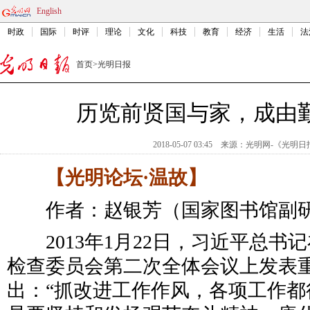
English
时政
国际
时评
理论
文化
科技
教育
经济
生活
法
首页
>
光明日报
历览前贤国与家，成由
2018-05-07 03:45
来源：
光明网-《光明日
【光明论坛·温故】
作者：赵银芳（国家图书馆副研
2013年1月22日，习近平总
检查委员会第二次全体会议上发表
出：“抓改进工作作风，各项工作都