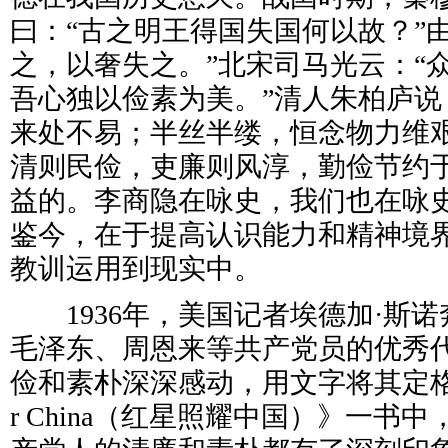
曰：“古之明王得国失国何以故？”
之，以奢失之。”北宋司马光云：“
吾心独以俭素为美。”清人朱柏庐说
来处不易；半丝半缕，恒念物力维艰
清则民俭，吏廉则风淳，勤俭节约
益的。李商隐在咏史，我们也在咏
鉴今，在于提高认识能力和精神境
教训运用到现实中。
1936年，美国记者埃德加·斯诺
毛泽东、周恩来等共产党员的优秀
俭和素朴深深感动，用文字将其定格在《Re
r China（红星照耀中国）》一书