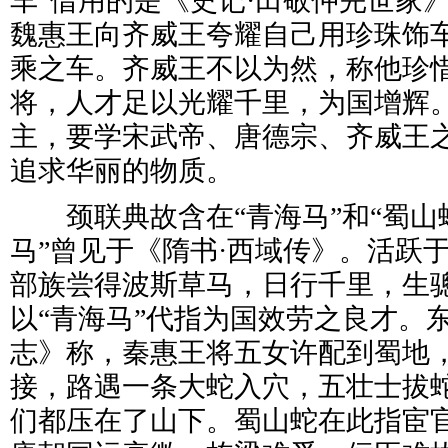
车”借用的是《史记·田敬仲完世家
魏惠王向齐威王夸耀自己用珍珠饰
乘之车。齐威王不以为然，称他珍
将，人才足以光耀千里，为国增辉
主，要学宋武帝、唐德宗、齐威王
追求华丽的物质。
颈联典故含在“青海马”和“蜀山蛇
马”曾见于《隋书·西域传》。活跃
部族尝得波斯草马，日行千里，生骢
以“青海马”代指为国效劳之良才。
志》称，秦惠王将五女许配到蜀地
接，路遇一条大蛇入穴，五壮士拔
们都压在了山下。蜀山蛇在此指宦