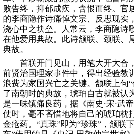
败告终，抑郁成疾，含恨而终。官
的李商隐作诗痛悼文宗、反思现实，
浇心中之块垒。人常云，李商隐诗
在他爱用典故。此诗颔联、颈联、
典故。
首联开门见山，用笔大开大合，
前贤治国理家事件中，得出经验教
浪费为家国兴亡之关键。颔联上句“
了南朝时的典故，琥珀自古就被认
是一味镇痛良药，据《南史·宋·武
仗时，毫不吝惜地将自己的琥珀枕
金疮药。“真珠”即为“珍珠”，颔联