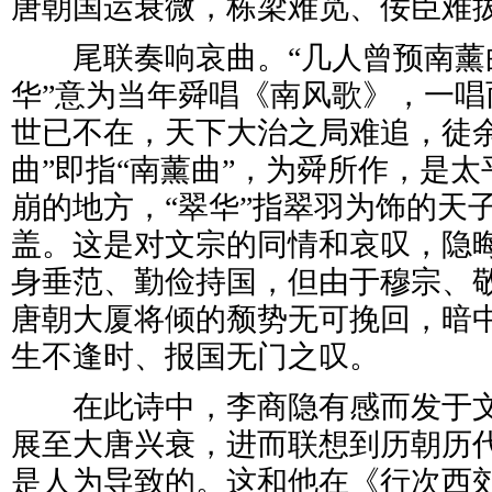
唐朝国运衰微，栋梁难觅、佞臣难
尾联奏响哀曲。“几人曾预南薰
华”意为当年舜唱《南风歌》，一唱
世已不在，天下大治之局难追，徒余
曲”即指“南薰曲”，为舜所作，是太
崩的地方，“翠华”指翠羽为饰的天
盖。这是对文宗的同情和哀叹，隐
身垂范、勤俭持国，但由于穆宗、
唐朝大厦将倾的颓势无可挽回，暗
生不逢时、报国无门之叹。
在此诗中，李商隐有感而发于文
展至大唐兴衰，进而联想到历朝历
是人为导致的。这和他在《行次西