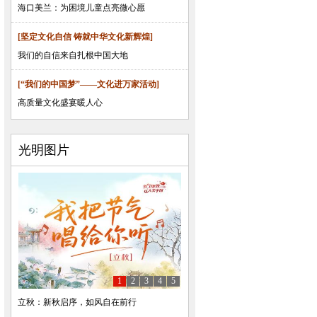
海口美兰：为困境儿童点亮微心愿
[坚定文化自信 铸就中华文化新辉煌]
我们的自信来自扎根中国大地
[“我们的中国梦”——文化进万家活动]
高质量文化盛宴暖人心
光明图片
1
2
3
4
5
立秋：新秋启序，如风自在前行