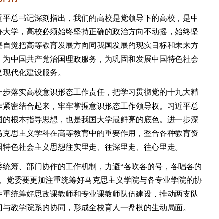
平总书记深刻指出，我们的高校是党领导下的高校，是中
办大学，高校必须始终坚持正确的政治方向不动摇，始终坚
要自觉把高等教育发展方向同我国发展的现实目标和未来方
，为中国共产党治国理政服务，为巩固和发展中国特色社会
义现代化建设服务。
步落实高校意识形态工作责任，把学习贯彻党的十九大精
作紧密结合起来，牢牢掌握意识形态工作领导权。习近平总
国的根本指导思想，也是我国大学最鲜亮的底色。进一步深
马克思主义学科在高等教育中的重要作用，整合各种教育资
国特色社会主义思想往实里走、往深里走、往心里走。
筹、部门协作的工作机制，力避“各吹各的号，各唱各的
圆。党委要更加注重统筹好马克思主义学院与各专业学院的协
注重统筹好思政课教师和专业课教师队伍建设，推动两支队
门与教学院系的协同，形成全校育人一盘棋的生动局面。