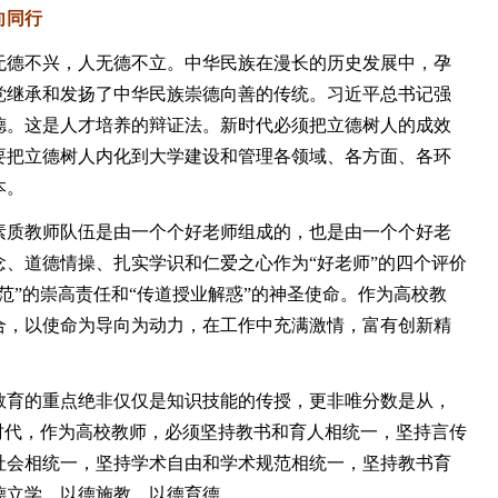
向同行
德不兴，人无德不立。中华民族在漫长的历史发展中，孕
党继承和发扬了中华民族崇德向善的传统。习近平总书记强
德。这是人才培养的辩证法。新时代必须把立德树人的成效
要把立德树人内化到大学建设和管理各领域、各方面、各环
本。
质教师队伍是由一个个好老师组成的，也是由一个个好老
、道德情操、扎实学识和仁爱之心作为“好老师”的四个评价
范”的崇高责任和“传道授业解惑”的神圣使命。作为高校教
合，以使命为导向为动力，在工作中充满激情，富有创新精
育的重点绝非仅仅是知识技能的传授，更非唯分数是从，
时代，作为高校教师，必须坚持教书和育人相统一，坚持言传
社会相统一，坚持学术自由和学术规范相统一，坚持教书育
德立学、以德施教、以德育德。