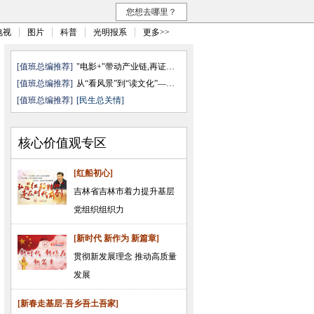
您想去哪里？
电视
图片
科普
光明报系
更多>>
[值班总编推荐]
"电影+"带动产业链,再证无可取代
[值班总编推荐]
从“看风景”到“读文化”——透 ...
[值班总编推荐]
[民生总关情]
核心价值观专区
[红船初心]
吉林省吉林市着力提升基层
党组织组织力
[新时代 新作为 新篇章]
贯彻新发展理念 推动高质量
发展
[新春走基层·吾乡吾土吾家]