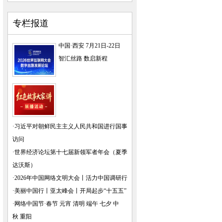
专栏报道
中国·西安 7月21日-22日
智汇丝路 数启新程
·
习近平对朝鲜民主主义人民共和国进行国事
访问
·
世界经济论坛第十七届新领军者年会（夏季
达沃斯）
·
2026年中国网络文明大会
丨
活力中国调研行
·
美丽中国行
丨
亚太峰会
丨
开局起步“十五五”
·
网络中国节·春节
元宵
清明
端午
七夕
中
秋
重阳