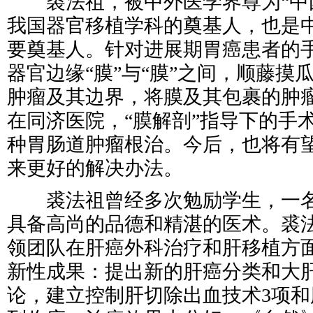
裘法祖，被中外医学界尊为“中国
我国器官移植学科的奠基人，也是
要奠基人。针对进展期胃癌患者的
器官边缘“膜”与“膜”之间，顺藤摸
肿瘤及其边界，将膜及其包裹的肿瘤
在同济医院，“膜解剖”指导下的手
种胃肠道肿瘤根治。今后，也将有
来更好的解决办法。
裘法祖曾经多次勉励学生，一名
具备高尚的品德和精湛的医术。裘
领团队在肝癌外科治疗和肝移植方
新性成果：提出新的肝癌分类和大
论，建立控制肝切除出血技术3项和