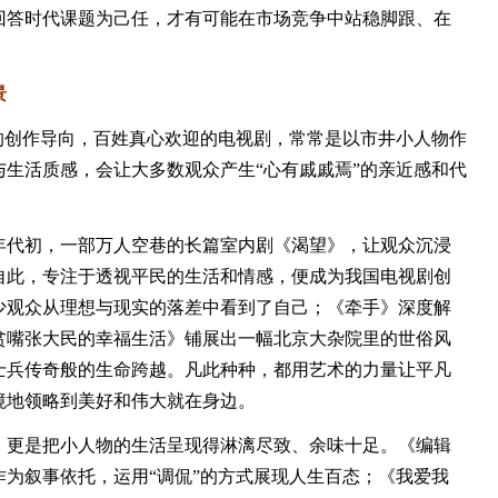
回答时代课题为己任，才有可能在市场竞争中站稳脚跟、在
景
创作导向，百姓真心欢迎的电视剧，常常是以市井小人物作
生活质感，会让大多数观众产生“心有戚戚焉”的亲近感和代
年代初，一部万人空巷的长篇室内剧《渴望》，让观众沉浸
自此，专注于透视平民的生活和情感，便成为我国电视剧创
少观众从理想与现实的落差中看到了自己；《牵手》深度解
贫嘴张大民的幸福生活》铺展出一幅北京大杂院里的世俗风
士兵传奇般的生命跨越。凡此种种，都用艺术的力量让平凡
境地领略到美好和伟大就在身边。
更是把小人物的生活呈现得淋漓尽致、余味十足。《编辑
为叙事依托，运用“调侃”的方式展现人生百态；《我爱我