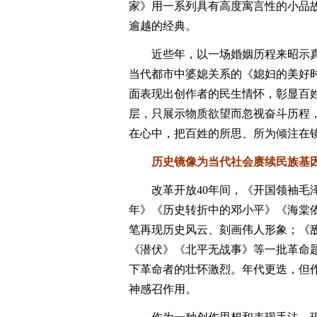
家》用一系列具有高度寓言性的小品
逾越的经典。
近些年，以一场婚姻历程来昭示真爱
当代都市中婆媳关系的《媳妇的美好时
面表现出创作者的民生情怀，彰显百
层，只展示物质欲望而忽视奋斗历程
在心中，把百姓的所思、所为倾注在
历史镜像为当代社会赓续民族基
改革开放40年间，《开国领袖毛泽
年》《历史转折中的邓小平》《海棠
笔再现历史风云、刻画伟人形象；《
《潜伏》《北平无战事》等一批革命
下革命者的壮怀激烈。年代更迭，但
神感召作用。