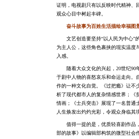
证明，电视剧只有以反映时代精神、
观众心目中树起丰碑。
奋斗故事为百姓生活描绘幸福图
文艺创造要坚持“以人民为中心”的
为主人公，这些角色裹挟的现实温度与
入感。
随着大众文化的兴起，20世纪90
于剧中人物的喜怒哀乐和命运走向。
作的一种文化自觉。《过把瘾》让不
析了现代都市人的复杂情感世界；《
情画；《士兵突击》展现了一名普通
人生焕发出灼灼光彩，令观众身临其
值得一提的是，优质轻喜剧作品，
部的故事》以编辑部构筑的微型社会作