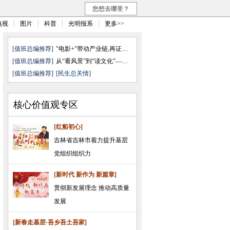
您想去哪里？
电视
图片
科普
光明报系
更多>>
[值班总编推荐]
"电影+"带动产业链,再证无可取代
[值班总编推荐]
从“看风景”到“读文化”——透 ...
[值班总编推荐]
[民生总关情]
核心价值观专区
[红船初心]
吉林省吉林市着力提升基层
党组织组织力
[新时代 新作为 新篇章]
贯彻新发展理念 推动高质量
发展
[新春走基层·吾乡吾土吾家]