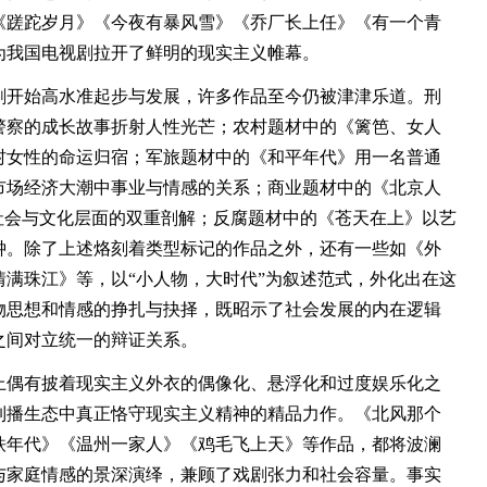
《蹉跎岁月》《今夜有暴风雪》《乔厂长上任》《有一个青
为我国电视剧拉开了鲜明的现实主义帷幕。
剧开始高水准起步与发展，许多作品至今仍被津津乐道。刑
警察的成长故事折射人性光芒；农村题材中的《篱笆、女人
村女性的命运归宿；军旅题材中的《和平年代》用一名普通
市场经济大潮中事业与情感的关系；商业题材中的《北京人
社会与文化层面的双重剖解；反腐题材中的《苍天在上》以艺
钟。除了上述烙刻着类型标记的作品之外，还有一些如《外
满珠江》等，以“小人物，大时代”为叙述范式，外化出在这
物思想和情感的挣扎与抉择，既昭示了社会发展的内在逻辑
之间对立统一的辩证关系。
偶有披着现实主义外衣的偶像化、悬浮化和过度娱乐化之
制播生态中真正恪守现实主义精神的精品力作。《北风那个
铁年代》《温州一家人》《鸡毛飞上天》等作品，都将波澜
与家庭情感的景深演绎，兼顾了戏剧张力和社会容量。事实