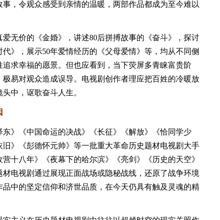
故事，令观众感受到亲情的温暖，两部作品都成为至今难以
无价的《金婚》，讲述80后拼搏故事的《奋斗》，探讨
代》，展示50年爱情经历的《父母爱情》等，均从不同侧
姓追求幸福的愿景。但也应看到，当下荧屏多青睐富贵阶
，极易对观众造成误导。电视剧创作者理应把百姓的冷暖放
镜头中，讴歌奋斗人生。
因
东》《中国命运的决战》《长征》《解放》《恰同学少
依旧》《彭德怀元帅》等一批重大革命历史题材电视剧大手
敌营十八年》《夜幕下的哈尔滨》《亮剑》《历史的天空》
题材电视剧通过展现正面战场或隐秘战线，还原了战争环境
作品中的坚定信仰和济世品质，在今天仍具有触及灵魂的精