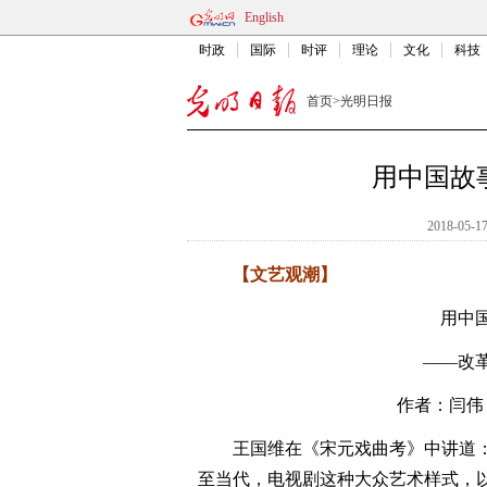
English
时政
国际
时评
理论
文化
科技
首页
>
光明日报
用中国故
2018-05-17
【文艺观潮】
用中
——改
作者：闫伟
王国维在《宋元戏曲考》中讲道：“
至当代，电视剧这种大众艺术样式，以