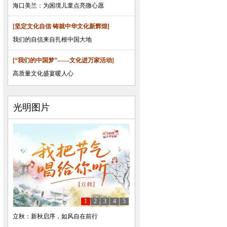
海口美兰：为困境儿童点亮微心愿
[坚定文化自信 铸就中华文化新辉煌]
我们的自信来自扎根中国大地
[“我们的中国梦”——文化进万家活动]
高质量文化盛宴暖人心
光明图片
1
2
3
4
5
立秋：新秋启序，如风自在前行