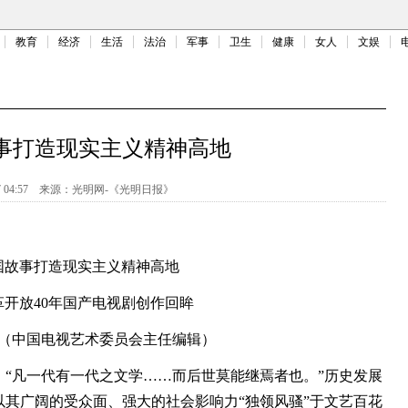
教育
经济
生活
法治
军事
卫生
健康
女人
文娱
事打造现实主义精神高地
 04:57
来源：
光明网-《光明日报》
国故事打造现实主义精神高地
革开放40年国产电视剧创作回眸
（中国电视艺术委员会主任编辑）
凡一代有一代之文学……而后世莫能继焉者也。”历史发展
其广阔的受众面、强大的社会影响力“独领风骚”于文艺百花