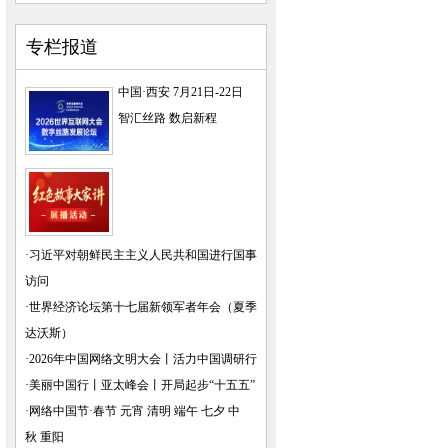
专栏报道
中国·西安 7月21日-22日
智汇丝路 数启新程
·
习近平对朝鲜民主主义人民共和国进行国事
访问
·
世界经济论坛第十七届新领军者年会（夏季
达沃斯）
·
2026年中国网络文明大会
丨
活力中国调研行
·
美丽中国行
丨
亚太峰会
丨
开局起步“十五五”
·
网络中国节·春节
元宵
清明
端午
七夕
中
秋
重阳