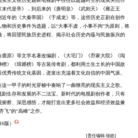
实主义在历史题材电视剧中往往以超越时空的现实关照作
《末代皇帝》，到后来的《唐明皇》《武则天》《雍正王
到近年的《大秦帝国》《于成龙》等，这些历史正剧在创作
物和历史事件为选题，以“大事不虚，小事不拘”为原则，将
融，将回望民族历史进程、揭示社会历史内蕴与民族振兴的
鹿原》等文学名著改编剧，《大宅门》《乔家大院》《闯
神榜》《琅琊榜》等古装传奇剧，都利用土生土长的中国故
活优秀传统文化基因，迸发出充溢着文化自信的中国气派。
这一甲子的时光穿梭中奏响了一曲嘹亮的现实主义之歌。
视剧生存和发展的不二法宝。新时代的电视剧创作者，只有
观俯察、深思感悟，才能打造出更多社会效益和经济效益兼
飞”的“高峰”之作。
16版）
[责任编辑:徐皓]